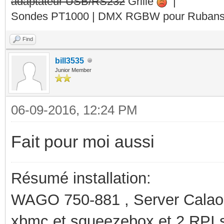
adaptateur USB/RS232
Grillé
|
Sondes PT1000 | DMX RGBW pour Rubans 
Find
bill3535
Junior Member
06-09-2016, 12:24 PM
Fait pour moi aussi
Résumé installation:
WAGO 750-881 , Server Calaos
xbmc et squeezebox et 2 RPI 