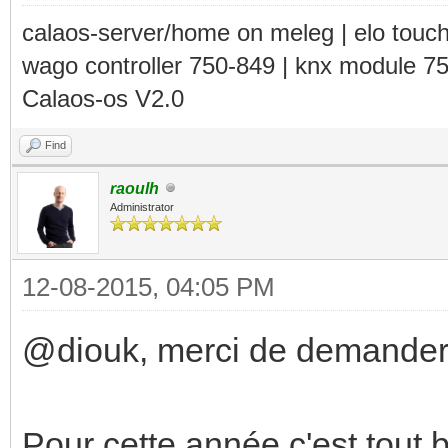
calaos-server/home on meleg | elo touc
wago controller 750-849 | knx module 7
Calaos-os V2.0
Find
raoulh
Administrator
12-08-2015, 04:05 PM
@diouk, merci de demander
Pour cette année c'est tout b