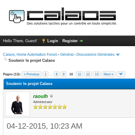
Hello There, Guest!
Login
Register
Calaos, Home Automation Forum
›
Général
›
Discussions Générales
Soutenir le projet Calaos
ge
Pages (13):
« Previous
1
…
8
9
10
11
12
13
Next »
Soutenir le projet Calaos
raoulh
Administrator
04-12-2015, 10:23 AM