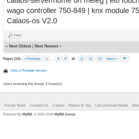
calaos-server/home on meleg | elo touc
wago controller 750-849 | knx module 7
Calaos-os V2.0
Find
«
Next Oldest
|
Next Newest
»
Pages (13):
« Previous
1
…
8
9
10
11
12
13
Next »
View a Printable Version
Users browsing this thread: 5 Guest(s)
Forum Team
Contact Us
Calaos
Return to Top
Lite (Archive) Mode
Mar
Powered By
MyBB
, © 2002-2026
MyBB Group
.