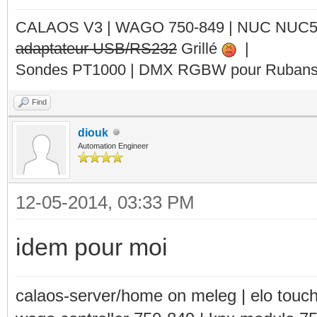
CALAOS V3 | WAGO 750-849 |
NUC NUC
adaptateur USB/RS232
Grillé
|
Sondes PT1000 | DMX RGBW pour Rubans 
Find
diouk
Automation Engineer
12-05-2014, 03:33 PM
idem pour moi
calaos-server/home on meleg | elo touc