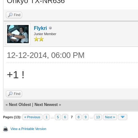
Onkyo TX-NR636
Find
Flykri
Junior Member
12-12-2014, 06:00 PM
+1 !
Find
«
Next Oldest
|
Next Newest
»
Pages (13):
« Previous
1
…
5
6
7
8
9
…
13
Next »
View a Printable Version