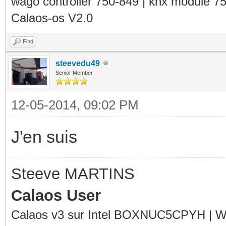
wago controller 750-849 | knx module 7
Calaos-os V2.0
Find
steevedu49
Senior Member
12-05-2014, 09:02 PM
J'en suis
Steeve MARTINS
Calaos User
Calaos v3 sur Intel BOXNUC5CPYH | Wa