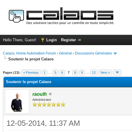
Hello There, Guest!
Login
Register
Calaos, Home Automation Forum
›
Général
›
Discussions Générales
Soutenir le projet Calaos
ge
Pages (13):
« Previous
1
…
5
6
7
8
9
…
13
Next »
Soutenir le projet Calaos
raoulh
Administrator
12-05-2014, 11:37 AM