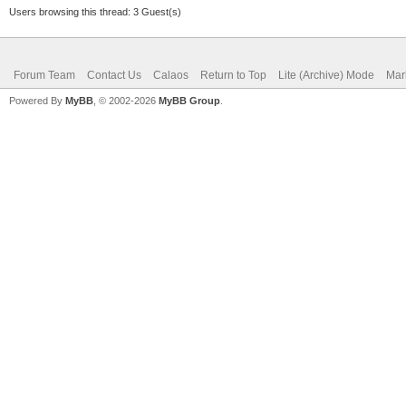
Users browsing this thread: 3 Guest(s)
Forum Team
Contact Us
Calaos
Return to Top
Lite (Archive) Mode
Mar
Powered By
MyBB
, © 2002-2026
MyBB Group
.