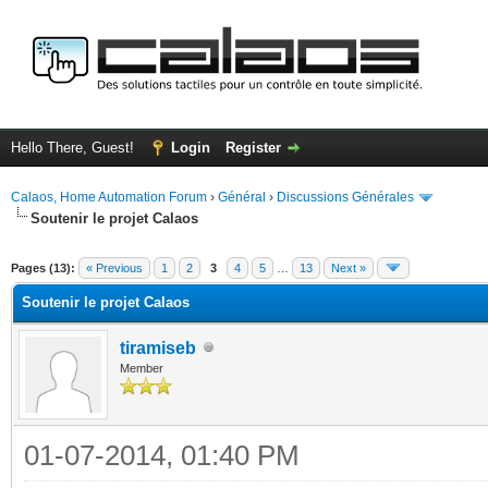
Hello There, Guest!
Login
Register
Calaos, Home Automation Forum
›
Général
›
Discussions Générales
Soutenir le projet Calaos
ge
Pages (13):
« Previous
1
2
3
4
5
…
13
Next »
Soutenir le projet Calaos
tiramiseb
Member
01-07-2014, 01:40 PM