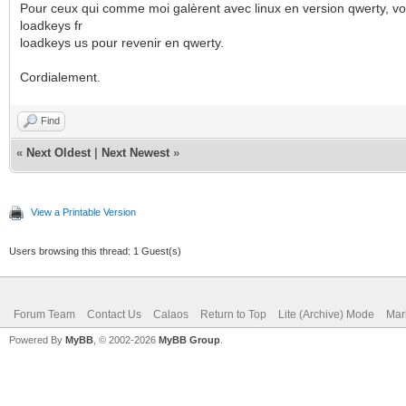
Pour ceux qui comme moi galèrent avec linux en version qwerty, voi
loadkeys fr
loadkeys us pour revenir en qwerty.
Cordialement.
Find
«
Next Oldest
|
Next Newest
»
View a Printable Version
Users browsing this thread: 1 Guest(s)
Forum Team
Contact Us
Calaos
Return to Top
Lite (Archive) Mode
Mar
Powered By
MyBB
, © 2002-2026
MyBB Group
.