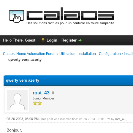
Hello There, Guest!
Login
Register
Calaos, Home Automation Forum
›
Utilisation - Installation - Configuration
›
Insta
qwerty vers azerty
ge
qwerty vers azerty
rost_43
Junior Member
05-26-2023, 08:00 PM
(This post was last modified: 05-26-2023, 08:01 PM by
rost_43
.)
Bonjour,