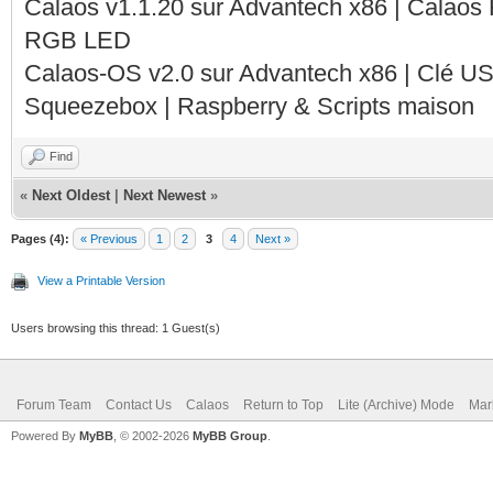
Calaos v1.1.20 sur Advantech x86 | Calaos
RGB LED
Calaos-OS v2.0 sur Advantech x86 | Clé U
Squeezebox | Raspberry & Scripts maison
Find
«
Next Oldest
|
Next Newest
»
Pages (4):
« Previous
1
2
3
4
Next »
View a Printable Version
Users browsing this thread: 1 Guest(s)
Forum Team
Contact Us
Calaos
Return to Top
Lite (Archive) Mode
Mar
Powered By
MyBB
, © 2002-2026
MyBB Group
.