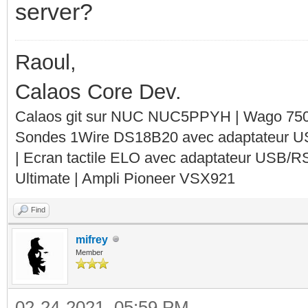
server?
Raoul,
Calaos Core Dev.
Calaos git sur NUC NUC5PPYH | Wago 750-
Sondes 1Wire DS18B20 avec adaptateur 
| Ecran tactile ELO avec adaptateur USB/R
Ultimate | Ampli Pioneer VSX921
Find
mifrey
Member
02-24-2021, 05:59 PM