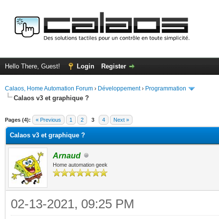
Hello There, Guest!
Login
Register
Calaos, Home Automation Forum
›
Développement
›
Programmation
Calaos v3 et graphique ?
ge
Pages (4):
« Previous
1
2
3
4
Next »
Calaos v3 et graphique ?
Arnaud
Home automation geek
02-13-2021, 09:25 PM