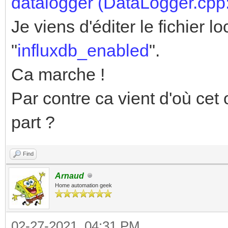
datalogger (DataLogger.cpp
Je viens d'éditer le fichier l
"
influxdb_enabled
".
Ca marche !
Par contre ca vient d'où cet
part ?
Find
Arnaud
Home automation geek
02-27-2021, 04:31 PM