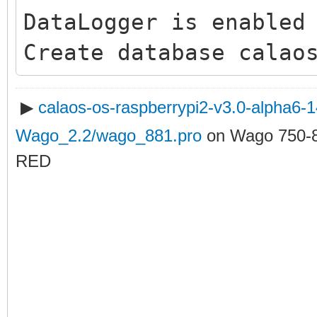
DataLogger is enabled
Create database calao
▶
calaos-os-raspberrypi2-v3.0-alpha6
Wago_2.2/wago_881.pro
on Wago 750-
RED