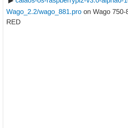
▶
calaos-os-raspberrypi2-v3.0-alpha6
Wago_2.2/wago_881.pro
on Wago 750-
RED