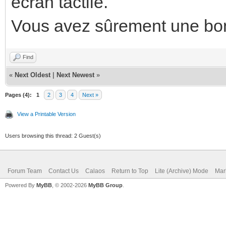
écran tactile.
Vous avez sûrement une bon
Find
«
Next Oldest
|
Next Newest
»
Pages (4):
1
2
3
4
Next »
View a Printable Version
Users browsing this thread: 2 Guest(s)
Forum Team
Contact Us
Calaos
Return to Top
Lite (Archive) Mode
Mar
Powered By
MyBB
, © 2002-2026
MyBB Group
.