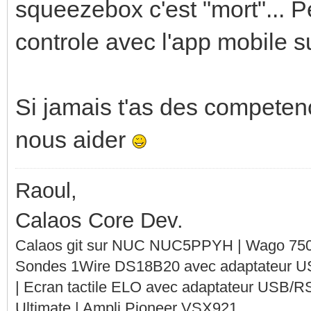
squeezebox c'est "mort"... Pe
controle avec l'app mobile su
Si jamais t'as des competen
nous aider
Raoul,
Calaos Core Dev.
Calaos git sur NUC NUC5PPYH | Wago 750-
Sondes 1Wire DS18B20 avec adaptateur 
| Ecran tactile ELO avec adaptateur USB/R
Ultimate | Ampli Pioneer VSX921