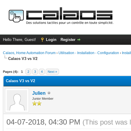
Hello There, Guest!
Login
Register
Calaos, Home Automation Forum
›
Utilisation - Installation - Configuration
›
Insta
Calaos V3 vs V2
ge
Pages (4):
1
2
3
4
Next »
Calaos V3 vs V2
Julien
Junior Member
04-07-2018, 04:30 PM
(This post was 