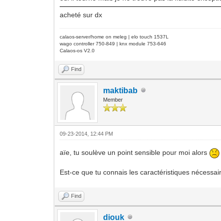
acheté sur dx
calaos-server/home on meleg | elo touch 1537L
wago controller 750-849 | knx module 753-646
Calaos-os V2.0
Find
maktibab
Member
09-23-2014, 12:44 PM
aïe, tu soulève un point sensible pour moi alors
Est-ce que tu connais les caractéristiques nécessa
Find
diouk