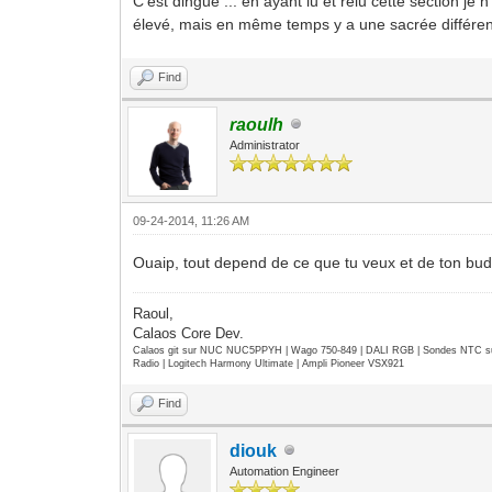
C'est dingue ... en ayant lu et relu cette section je n'
élevé, mais en même temps y a une sacrée différen
Find
raoulh
Administrator
09-24-2014, 11:26 AM
Ouaip, tout depend de ce que tu veux et de ton bud
Raoul,
Calaos Core Dev.
Calaos git sur NUC NUC5PPYH | Wago 750-849 | DALI RGB | Sondes NTC su
Radio | Logitech Harmony Ultimate | Ampli Pioneer VSX921
Find
diouk
Automation Engineer