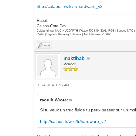
http://calaos.fr/wiki/fr/hardware_v2
Raoul,
Calaos Core Dev.
Calaos git sur NUC NUC5PPYH | Wago 750-849 | DALI RGB | Sondes NTC su
Radio | Logitech Harmony Ultimate | Ampli Pioneer VSX921
Find
maktibab
Member
09-24-2014, 11:17 AM
raoulh Wrote:
Si tu veux un truc fluide tu peux passer sur un msi
http://calaos.fr/wiki/fr/hardware_v2