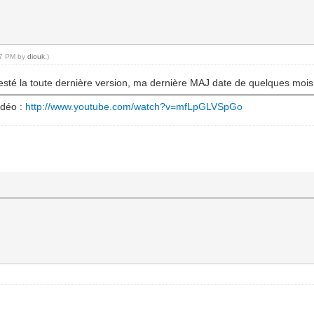
:07 PM by
diouk
.)
 testé la toute dernière version, ma dernière MAJ date de quelques mois
idéo :
http://www.youtube.com/watch?v=mfLpGLVSpGo