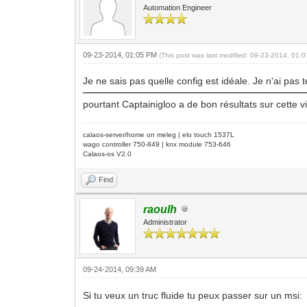
Automation Engineer
09-23-2014, 01:05 PM
(This post was last modified: 09-23-2014, 01
Je ne sais pas quelle config est idéale. Je n'ai pas
pourtant Captainigloo a de bon résultats sur cette v
calaos-server/home on meleg | elo touch 1537L
wago controller 750-849 | knx module 753-646
Calaos-os V2.0
Find
raoulh
Administrator
09-24-2014, 09:39 AM
Si tu veux un truc fluide tu peux passer sur un msi: