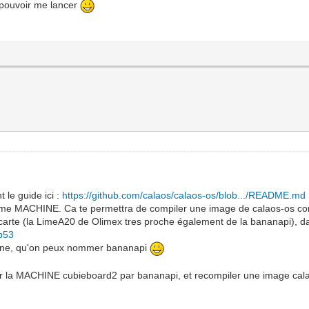
 pouvoir me lancer
 le guide ici :
https://github.com/calaos/calaos-os/blob.../README.md
me MACHINE. Ca te permettra de compiler une image de calaos-os comp
 carte (la LimeA20 de Olimex tres proche également de la bananapi), d
0b53
chine, qu'on peux nommer bananapi
cer la MACHINE cubieboard2 par bananapi, et recompiler une image cal