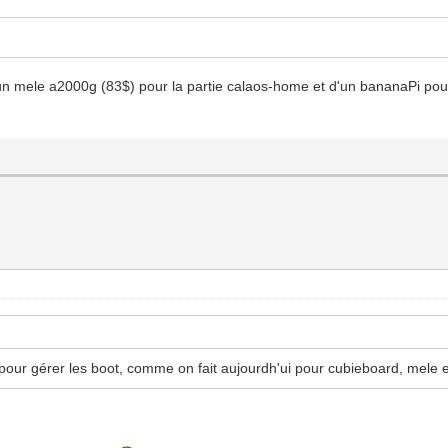
n mele a2000g (83$) pour la partie calaos-home et d'un bananaPi pour l
e pour gérer les boot, comme on fait aujourdh'ui pour cubieboard, mele e