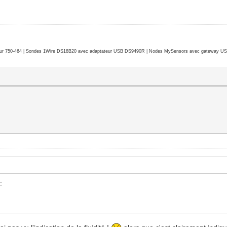
r 750-464 | Sondes 1Wire DS18B20 avec adaptateur USB DS9490R | Nodes MySensors avec gateway USB 
: