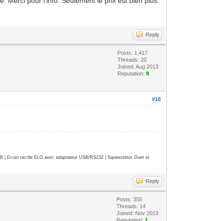
é. Merci pour l'info. Seulement le prix est bien plus
Reply
Posts: 1,417
Threads: 20
Joined: Aug 2013
Reputation:
8
#16
| Ecran tactile ELO avec adaptateur USB/RS232 | Squeezebox Duet et
Reply
Posts: 355
Threads: 14
Joined: Nov 2013
Reputation:
1