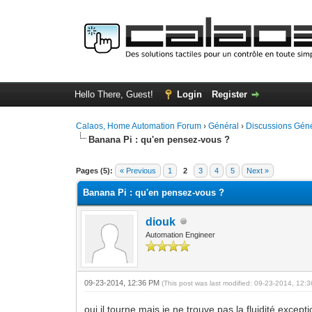
Hello There, Guest!
Login
Register
Calaos, Home Automation Forum
›
Général
›
Discussions Gén
Banana Pi : qu'en pensez-vous ?
0 Vote(s) - 0 Average
1
2
3
4
5
Pages (5):
« Previous
1
2
3
4
5
Next »
Banana Pi : qu'en pensez-vous ?
diouk
Automation Engineer
09-23-2014, 12:36 PM
(This post was last modified: 09-23-2014, 12
oui il tourne mais je ne trouve pas la fluidité exce