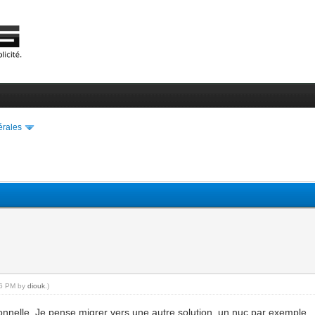
érales
:36 PM by
diouk
.)
ptionnelle. Je pense migrer vers une autre solution, un nuc par exemple