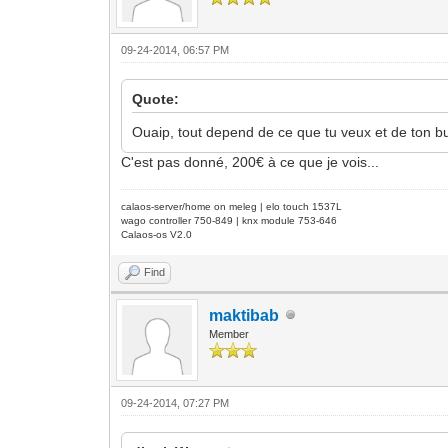
09-24-2014, 06:57 PM
Quote:
Ouaip, tout depend de ce que tu veux et de ton b
C'est pas donné, 200€ à ce que je vois...
calaos-server/home on meleg | elo touch 1537L
wago controller 750-849 | knx module 753-646
Calaos-os V2.0
Find
maktibab
Member
09-24-2014, 07:27 PM