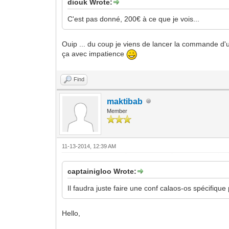
diouk Wrote:
C'est pas donné, 200€ à ce que je vois...
Ouip ... du coup je viens de lancer la commande d'u
ça avec impatience
Find
maktibab
Member
11-13-2014, 12:39 AM
captainigloo Wrote:
Il faudra juste faire une conf calaos-os spécifiqu
Hello,