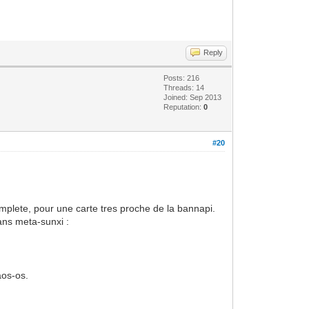
Reply
Posts: 216
Threads: 14
Joined: Sep 2013
Reputation:
0
#20
lete, pour une carte tres proche de la bannapi.
ans meta-sunxi :
aos-os.