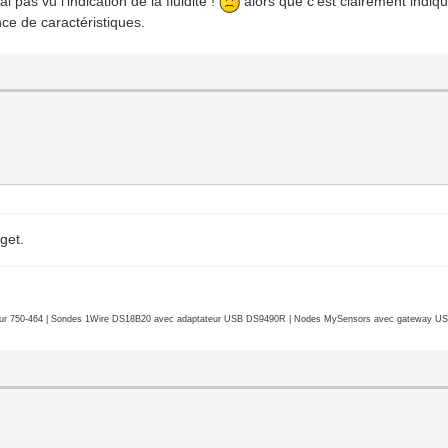
ai pas vu l'indication de la fluidité !
alors que c'est clairement indiqu
ce de caractéristiques.
get.
r 750-464 | Sondes 1Wire DS18B20 avec adaptateur USB DS9490R | Nodes MySensors avec gateway USB 