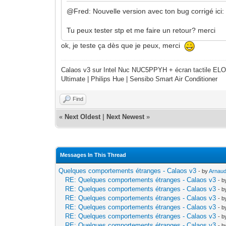
@Fred: Nouvelle version avec ton bug corrigé ici
Tu peux tester stp et me faire un retour? merci
ok, je teste ça dès que je peux, merci
Calaos v3 sur Intel Nuc NUC5PPYH + écran tactile ELO
Ultimate | Philips Hue | Sensibo Smart Air Conditioner
Find
«
Next Oldest
|
Next Newest
»
Messages In This Thread
Quelques comportements étranges - Calaos v3
- by
Arnau
RE: Quelques comportements étranges - Calaos v3
- 
RE: Quelques comportements étranges - Calaos v3
- 
RE: Quelques comportements étranges - Calaos v3
- 
RE: Quelques comportements étranges - Calaos v3
- 
RE: Quelques comportements étranges - Calaos v3
- 
RE: Quelques comportements étranges - Calaos v3
- 