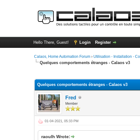
Hello There, Guest!
Login
Register
Calaos, Home Automation Forum
›
Utilisation - Installation - C
Quelques comportements étranges - Calaos v3
0 Vote(s) - 0 Average
1
2
3
4
5
Quelques comportements étranges - Calaos v3
Fred
Member
01-04-2021, 05:33 PM
raoulh Wrote: