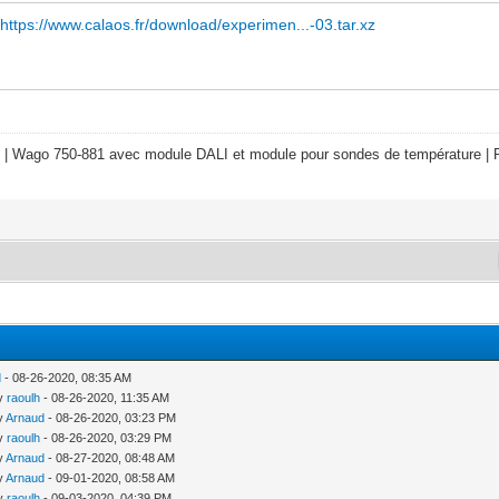
:
https://www.calaos.fr/download/experimen...-03.tar.xz
 | Wago 750-881 avec module DALI et module pour sondes de température | R
d
- 08-26-2020, 08:35 AM
by
raoulh
- 08-26-2020, 11:35 AM
by
Arnaud
- 08-26-2020, 03:23 PM
by
raoulh
- 08-26-2020, 03:29 PM
by
Arnaud
- 08-27-2020, 08:48 AM
by
Arnaud
- 09-01-2020, 08:58 AM
by
raoulh
- 09-03-2020, 04:39 PM