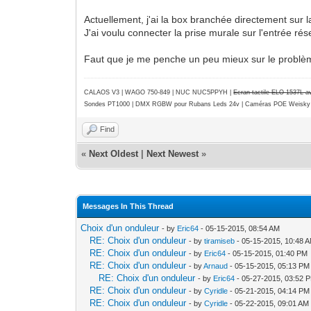
Actuellement, j'ai la box branchée directement sur l
J'ai voulu connecter la prise murale sur l'entrée rés
Faut que je me penche un peu mieux sur le problèm
CALAOS V3 | WAGO 750-849 |
NUC NUC5PPYH
|
Ecran tactile ELO 1537L 
Sondes PT1000 | DMX RGBW pour Rubans Leds 24v | Caméras POE Weisky
Find
«
Next Oldest
|
Next Newest
»
Messages In This Thread
Choix d'un onduleur
- by
Eric64
- 05-15-2015, 08:54 AM
RE: Choix d'un onduleur
- by
tiramiseb
- 05-15-2015, 10:48 
RE: Choix d'un onduleur
- by
Eric64
- 05-15-2015, 01:40 PM
RE: Choix d'un onduleur
- by
Arnaud
- 05-15-2015, 05:13 PM
RE: Choix d'un onduleur
- by
Eric64
- 05-27-2015, 03:52 
RE: Choix d'un onduleur
- by
Cyridle
- 05-21-2015, 04:14 PM
RE: Choix d'un onduleur
- by
Cyridle
- 05-22-2015, 09:01 AM