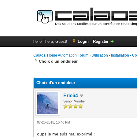
Hello There, Guest!
Login
Register
Calaos, Home Automation Forum
›
Utilisation - Installation - C
Choix d'un onduleur
0 Vote(s) - 0 Average
1
2
3
4
5
Choix d'un onduleur
Eric64
Senior Member
07-20-2015, 10:46 PM
oups je me suis mal exprimé :