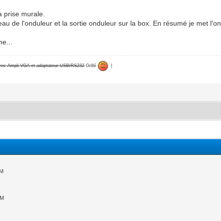
a prise murale.
eau de l'onduleur et la sortie onduleur sur la box. En résumé je met l'on
e...
avec Ampli VGA et adaptateur USB/RS232
Grillé
|
AM
PM