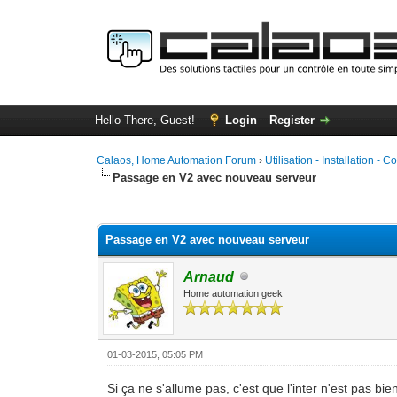
Hello There, Guest!
Login
Register
Calaos, Home Automation Forum
›
Utilisation - Installation - C
Passage en V2 avec nouveau serveur
0 Vote(s) - 0 Average
1
2
3
4
5
Passage en V2 avec nouveau serveur
Arnaud
Home automation geek
01-03-2015, 05:05 PM
Si ça ne s'allume pas, c'est que l'inter n'est pas bi