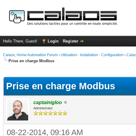
Hello There, Guest!
Login
Register
Calaos, Home Automation Forum
›
Utilisation - Installation - Configuration
›
Calao
Prise en charge Modbus
ge
Prise en charge Modbus
captainigloo
Administrator
08-22-2014, 09:16 AM