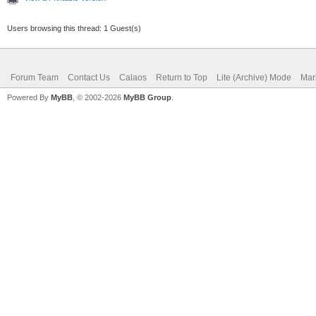
Users browsing this thread: 1 Guest(s)
Forum Team
Contact Us
Calaos
Return to Top
Lite (Archive) Mode
Mar
Powered By
MyBB
, © 2002-2026
MyBB Group
.