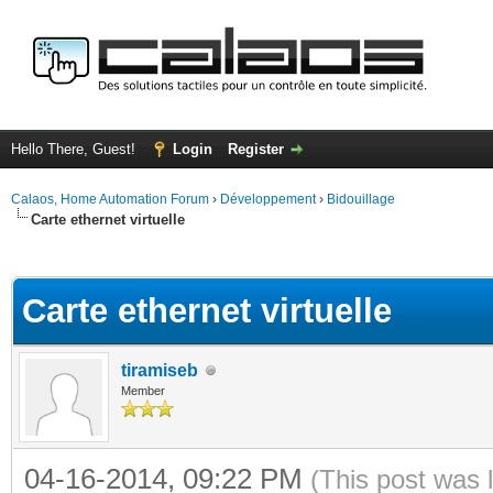
Hello There, Guest!
Login
Register
Calaos, Home Automation Forum
›
Développement
›
Bidouillage
Carte ethernet virtuelle
ge
Carte ethernet virtuelle
tiramiseb
Member
04-16-2014, 09:22 PM
(This post was 