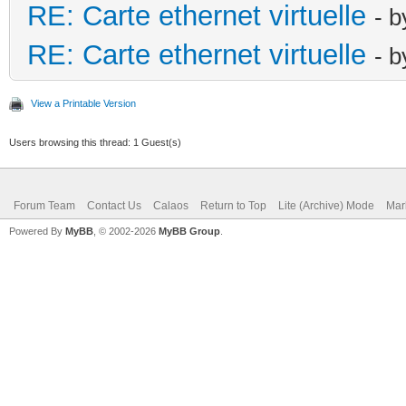
RE: Carte ethernet virtuelle
- 
RE: Carte ethernet virtuelle
- 
View a Printable Version
Users browsing this thread: 1 Guest(s)
Forum Team
Contact Us
Calaos
Return to Top
Lite (Archive) Mode
Mar
Powered By
MyBB
, © 2002-2026
MyBB Group
.