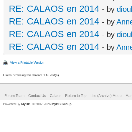
RE: CALAOS en 2014
- by
diou
RE: CALAOS en 2014
- by
Ann
RE: CALAOS en 2014
- by
diou
RE: CALAOS en 2014
- by
Ann
View a Printable Version
Users browsing this thread: 1 Guest(s)
Forum Team
Contact Us
Calaos
Return to Top
Lite (Archive) Mode
Mar
Powered By
MyBB
, © 2002-2026
MyBB Group
.