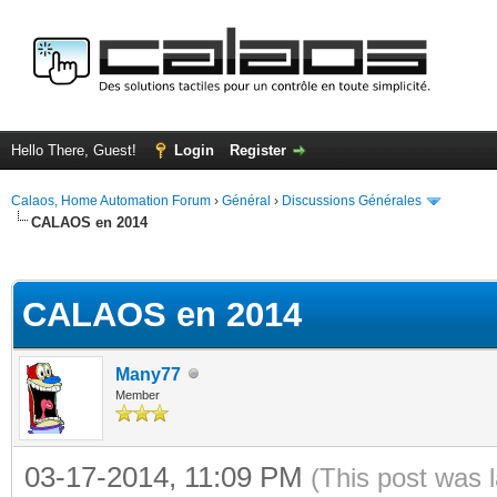
Hello There, Guest!
Login
Register
Calaos, Home Automation Forum
›
Général
›
Discussions Générales
CALAOS en 2014
ge
CALAOS en 2014
Many77
Member
03-17-2014, 11:09 PM
(This post was 