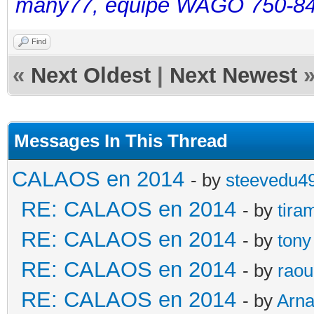
many77, équipé WAGO 750-84
Find
«
Next Oldest
|
Next Newest
Messages In This Thread
CALAOS en 2014
- by
steevedu4
RE: CALAOS en 2014
- by
tira
RE: CALAOS en 2014
- by
tony
RE: CALAOS en 2014
- by
raou
RE: CALAOS en 2014
- by
Arn