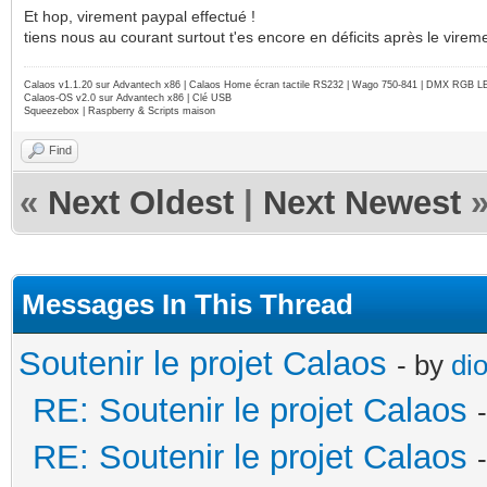
Et hop, virement paypal effectué !
tiens nous au courant surtout t'es encore en déficits après le vireme
Calaos v1.1.20 sur Advantech x86 | Calaos Home écran tactile RS232 | Wago 750-841 | DMX RGB L
Calaos-OS v2.0 sur Advantech x86 | Clé USB
Squeezebox | Raspberry & Scripts maison
Find
«
Next Oldest
|
Next Newest
Messages In This Thread
Soutenir le projet Calaos
- by
di
RE: Soutenir le projet Calaos
RE: Soutenir le projet Calaos