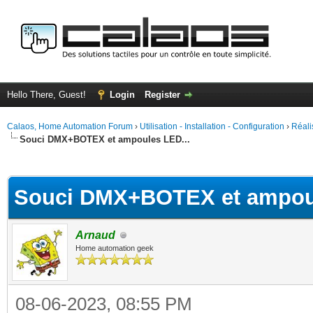
Hello There, Guest!
Login
Register
Calaos, Home Automation Forum
›
Utilisation - Installation - Configuration
›
Réali
Souci DMX+BOTEX et ampoules LED...
ge
Souci DMX+BOTEX et ampoul
Arnaud
Home automation geek
08-06-2023, 08:55 PM