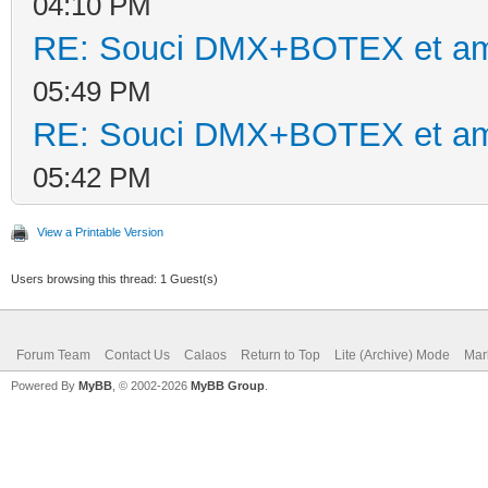
04:10 PM
RE: Souci DMX+BOTEX et am
05:49 PM
RE: Souci DMX+BOTEX et am
05:42 PM
View a Printable Version
Users browsing this thread: 1 Guest(s)
Forum Team
Contact Us
Calaos
Return to Top
Lite (Archive) Mode
Mar
Powered By
MyBB
, © 2002-2026
MyBB Group
.