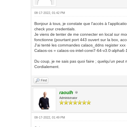
08-17-2022, 01:42 PM
Bonjour à tous, je constate que l'accès à l'applicat
check your credentials.
Je viens de tenter de me connecter en local sur mon
fonctionne (pourtant port 443 ouvert sur la box, accès
J'ai tenté les commandes calaos_ddns register xx
Calaos-os = calaos-os-intel-corei7-64-v3.0-alpha
Du coup, je ne sais pas quoi faire ; quelqu'un peut m
Cordialement.
Find
raoulh
Administrator
08-17-2022, 01:49 PM