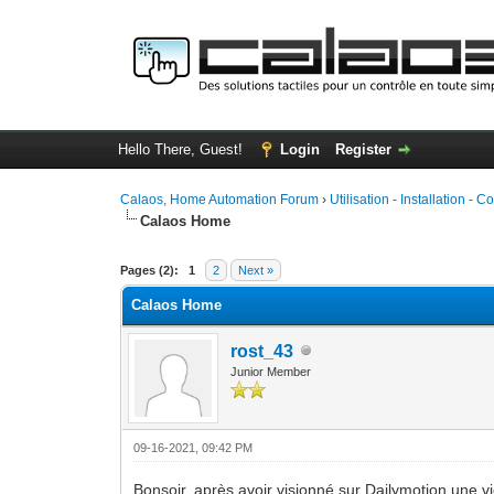
Hello There, Guest!
Login
Register
Calaos, Home Automation Forum
›
Utilisation - Installation - C
Calaos Home
0 Vote(s) - 0 Average
1
2
3
4
5
Pages (2):
1
2
Next »
Calaos Home
rost_43
Junior Member
09-16-2021, 09:42 PM
Bonsoir, après avoir visionné sur Dailymotion une v