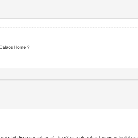
.
e Calaos Home ?
 qui etait dispo sur calaos v1. En v2 ca a ete refais (nouveau toolkit g