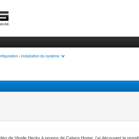
onfiguration
›
Installation du système
idéo de Virgile Hecky à propos de Calaos Home, j'ai découvert la possi