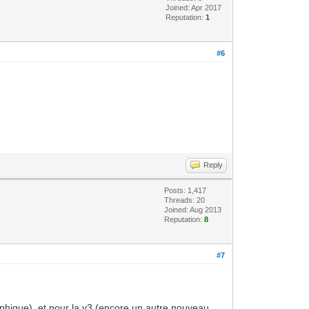
Joined: Apr 2017
Reputation:
1
#6
Reply
Posts: 1,417
Threads: 20
Joined: Aug 2013
Reputation:
8
#7
raphique), et pour la v3 (encore un autre nouveau