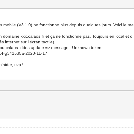
ion mobile (V3.1.0) ne fonctionne plus depuis quelques jours. Voici le m
 domaine xxx.calaos.fr et ça ne fonctionne pas. Toujours en local et d
 internet sur l'écran tactile).
x ou calaos_ddns update => message : Unknown token
6-14-g341535a-2020-11-17
'aider, svp !