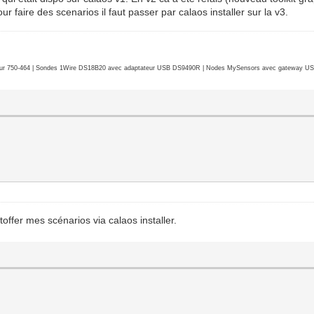
ur faire des scenarios il faut passer par calaos installer sur la v3.
r 750-464 | Sondes 1Wire DS18B20 avec adaptateur USB DS9490R | Nodes MySensors avec gateway USB 
toffer mes scénarios via calaos installer.