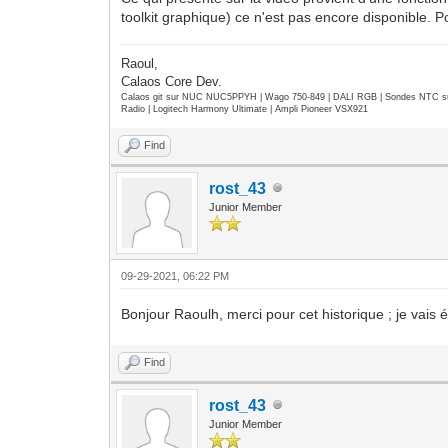
toolkit graphique) ce n'est pas encore disponible. Po
Raoul,
Calaos Core Dev.
Calaos git sur NUC NUC5PPYH | Wago 750-849 | DALI RGB | Sondes NTC su
Radio | Logitech Harmony Ultimate | Ampli Pioneer VSX921
Find
rost_43
Junior Member
09-29-2021, 06:22 PM
Bonjour Raoulh, merci pour cet historique ; je vais é
Find
rost_43
Junior Member