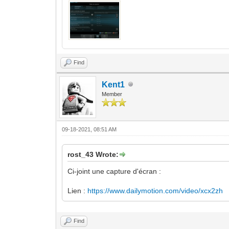
Find
Kent1
Member
09-18-2021, 08:51 AM
rost_43 Wrote:
Ci-joint une capture d'écran :
Lien :
https://www.dailymotion.com/video/xcx2zh
Find