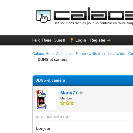
Hello There, Guest!
Login
Register
Calaos, Home Automation Forum
›
Utilisation - Installation - C
DDNS et caméra
0 Vote(s) - 0 Average
1
2
3
4
5
DDNS et caméra
Many77
Member
06-29-2021, 02:31 PM
Bonjour