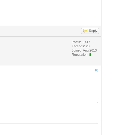
Reply
Posts: 1,417
Threads: 20
Joined: Aug 2013
Reputation:
8
#8