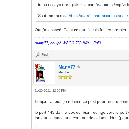
tu as essayé enregistrer ta caméra sans /img/vi
Sa donnerais sa
https://cam1.mamaison.calaos.fr
Oui j'ai essayé. C'est ce que j'avais fait en premier.
many77, équipé WAGO 750-849 + Rpi3
Find
Many77
Member
11-20-2021, 12:38 PM
Bonjour à tous, je relance ce post pour un problè
le port 443 de ma box est bien redirigé vers le po
lorsque je lance une commande calaos_ddns (peut 