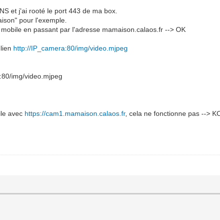
NS et j'ai rooté le port 443 de ma box.
ison" pour l'exemple.
mon mobile en passant par l'adresse mamaison.calaos.fr --> OK
 lien
http://IP_camera:80/img/video.mjpeg
80/img/video.mjpeg
ile avec
https://cam1.mamaison.calaos.fr
, cela ne fonctionne pas --> K