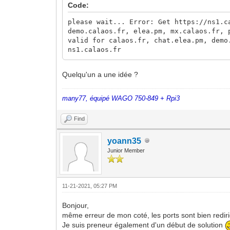
Code:
please wait... Error: Get https://ns1.c
demo.calaos.fr, elea.pm, mx.calaos.fr, 
valid for calaos.fr, chat.elea.pm, demo
ns1.calaos.fr
Quelqu'un a une idée ?
many77, équipé WAGO 750-849 + Rpi3
Find
yoann35
Junior Member
11-21-2021, 05:27 PM
Bonjour,
même erreur de mon coté, les ports sont bien redir
Je suis preneur également d'un début de solution