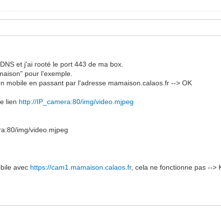
DDNS et j'ai rooté le port 443 de ma box.
maison" pour l'exemple.
r mon mobile en passant par l'adresse mamaison.calaos.fr --> OK
le lien
http://IP_camera:80/img/video.mjpeg
a:80/img/video.mjpeg
obile avec
https://cam1.mamaison.calaos.fr
, cela ne fonctionne pas -->