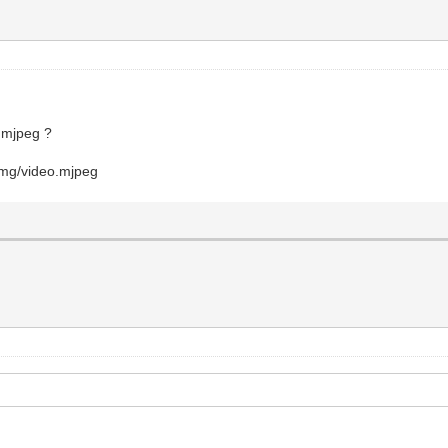
o.mjpeg ?
img/video.mjpeg