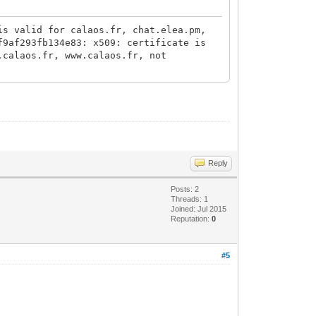
is valid for calaos.fr, chat.elea.pm,
f9af293fb134e83: x509: certificate is
.calaos.fr, www.calaos.fr, not
Reply
Posts: 2
Threads: 1
Joined: Jul 2015
Reputation:
0
#5