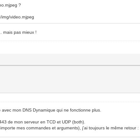
deo.mjpeg ?
/img/video.mjpeg
... mais pas mieux !
me avec mon DNS Dynamique qui ne fonctionne plus.
rt 443 de mon serveur en TCD et UDP (both).
importe mes commandes et arguments), j'ai toujours le même retour :