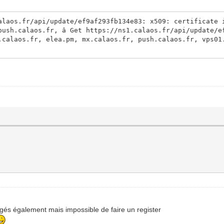
alaos.fr/api/update/ef9af293fb134e83: x509: certificate 
push.calaos.fr, â Get https://ns1.calaos.fr/api/update/e
.calaos.fr, elea.pm, mx.calaos.fr, push.calaos.fr, vps01
igés également mais impossible de faire un register