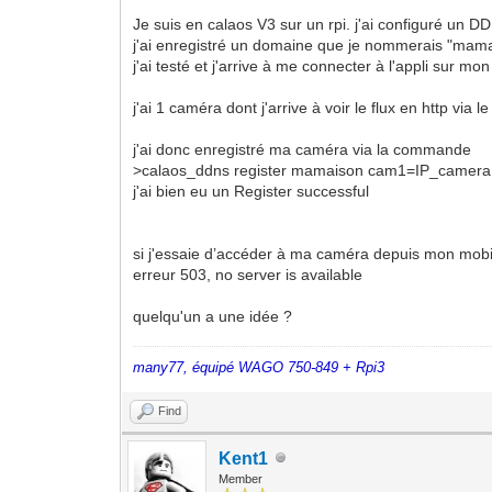
Je suis en calaos V3 sur un rpi. j'ai configuré un DD
j'ai enregistré un domaine que je nommerais "mama
j'ai testé et j'arrive à me connecter à l'appli sur 
j'ai 1 caméra dont j'arrive à voir le flux en http via le
j'ai donc enregistré ma caméra via la commande
>calaos_ddns register mamaison cam1=IP_camera:
j'ai bien eu un Register successful
si j'essaie d’accéder à ma caméra depuis mon mob
erreur 503, no server is available
quelqu'un a une idée ?
many77, équipé WAGO 750-849 + Rpi3
Find
Kent1
Member