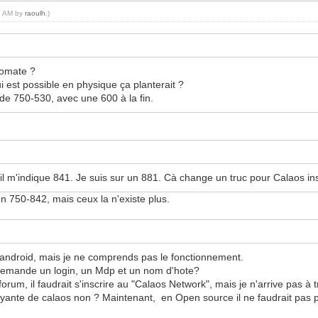
37 AM by
raoulh
.)
utomate ?
i est possible en physique ça planterait ?
 de 750-530, avec une 600 à la fin.
 il m'indique 841. Je suis sur un 881. Cà change un truc pour Calaos ins
un 750-842, mais ceux la n'existe plus.
ppli android, mais je ne comprends pas le fonctionnement.
ande un login, un Mdp et un nom d'hote?
, il faudrait s'inscrire au "Calaos Network", mais je n'arrive pas à t
payante de calaos non ? Maintenant, en Open source il ne faudrait pas p