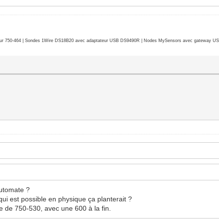
r 750-464 | Sondes 1Wire DS18B20 avec adaptateur USB DS9490R | Nodes MySensors avec gateway USB 
automate ?
qui est possible en physique ça planterait ?
e de 750-530, avec une 600 à la fin.