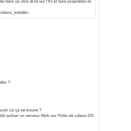
e faire un click droit sur l'IO et faire propriétés et
calaos_installer.
ller ?
ouver où ça se trouve ?
utôt activer un serveur Web sur l’hôte de calaos OS