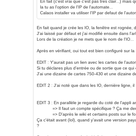
En fait (c'est vrai que c'est pas tres clair...) mais 
la tu as l'option de l'IP de l'automate...
Calaos installer va utiliser l'IP par defaut de l'au
En fait quand je crée les IO, la fenêtre est rognée,
J'ai laissé par défaut et j'ai modifié ensuite dans l'
Lors de la création je ne mets que le nom de l'IO...
Après en vérifiant, oui tout est bien configuré sur 
EDIT : Y'aurait pas un lien avec les cartes de l'aut
Si tu déclares plus d'entrée ou de sortie que ce qui
J'ai une dizaine de cartes 750-430 et une dizaine d
EDIT 2 : J'ai noté que dans les IO, dernière ligne, 
EDIT 3 : En parallèle je regarde du coté de l'ap
=> Il faut un compte spécifique ? Ça me dema
=> D'après le wiki et certains posts sur le forum,
Ça c'était avant (lol), quand y'avait une version p
?