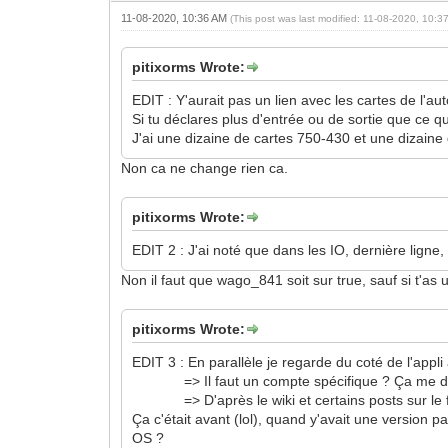
11-08-2020, 10:36 AM
(This post was last modified: 11-08-2020, 10:
pitixorms Wrote:
EDIT : Y'aurait pas un lien avec les cartes de l'a
Si tu déclares plus d'entrée ou de sortie que ce qu
J'ai une dizaine de cartes 750-430 et une dizaine
Non ca ne change rien ca.
pitixorms Wrote:
EDIT 2 : J'ai noté que dans les IO, dernière ligne,
Non il faut que wago_841 soit sur true, sauf si t'as 
pitixorms Wrote:
EDIT 3 : En parallèle je regarde du coté de l'a
=> Il faut un compte spécifique ? Ça me dem
=> D'après le wiki et certains posts sur le forum
Ça c'était avant (lol), quand y'avait une version 
OS ?