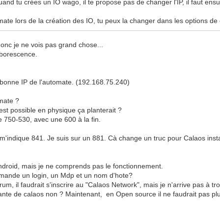
quand tu crées un IO wago, il te propose pas de changer l'IP, il faut ensuit
tomate lors de la création des IO, tu peux la changer dans les options de 
 donc je ne vois pas grand chose...
arborescence.
la bonne IP de l'automate. (192.168.75.240)
omate ?
 est possible en physique ça planterait ?
e 750-530, avec une 600 à la fin.
il m'indique 841. Je suis sur un 881. Cà change un truc pour Calaos insta
pli android, mais je ne comprends pas le fonctionnement.
nde un login, un Mdp et un nom d'hote?
 il faudrait s'inscrire au "Calaos Network", mais je n'arrive pas à tr
ayante de calaos non ? Maintenant, en Open source il ne faudrait pas pl