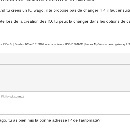
and tu crées un IO wago, il te propose pas de changer l'IP, il faut ensuite 
mate lors de la création des IO, tu peux la changer dans les options de ca
r 750-464 | Sondes 1Wire DS18B20 avec adaptateur USB DS9490R | Nodes MySensors avec gateway USB 
40 PM by
pitixorms
.)
Wago, tu as bien mis la bonne adresse IP de l'automate?