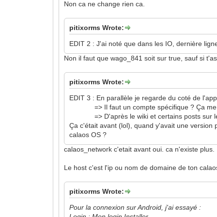
Non ca ne change rien ca.
pitixorms Wrote:
EDIT 2 : J'ai noté que dans les IO, dernière lign
Non il faut que wago_841 soit sur true, sauf si t'a
pitixorms Wrote:
EDIT 3 : En parallèle je regarde du coté de l
=> Il faut un compte spécifique ? Ça me d
=> D'après le wiki et certains posts sur le for
Ça c'était avant (lol), quand y'avait une versio
calaos OS ?
calaos_network c'etait avant oui. ca n'existe plus.
Le host c'est l'ip ou nom de domaine de ton calao
pitixorms Wrote:
Pour la connexion sur Android, j'ai essayé :
Login : Mon login Installer