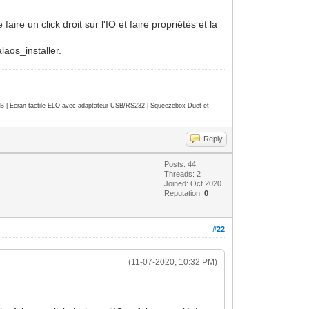
faire un click droit sur l'IO et faire propriétés et la
laos_installer.
| Ecran tactile ELO avec adaptateur USB/RS232 | Squeezebox Duet et
Reply
Posts: 44
Threads: 2
Joined: Oct 2020
Reputation:
0
#22
(11-07-2020, 10:32 PM)