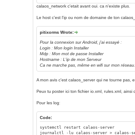
calaos_network c'etait avant oui. ca n'existe plus.
Le host c'est l'ip ou nom de domaine de ton calaos_
pitixorms Wrote:
Pour la connexion sur Android, j'ai essayé :
Login : Mon login Installer
Mdp : Mon mot de passe Installer
Hostname : L'ip de mon Serveur
Ca ne marche pas, même en wifi sur mon réseau
A mon avis c'est calaos_server qui ne tourne pas, en 
Peux tu poster ici ton fichier io.xml, rules.xml, ains
Pour les log:
Code:
systemctl restart calaos-server
journalctl -lu calaos-server > calaos-s