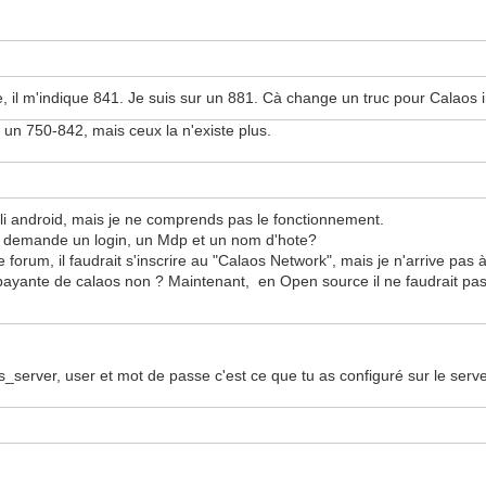
e, il m'indique 841. Je suis sur un 881. Cà change un truc pour Calaos i
s un 750-842, mais ceux la n'existe plus.
'appli android, mais je ne comprends pas le fonctionnement.
emande un login, un Mdp et un nom d'hote?
um, il faudrait s'inscrire au "Calaos Network", mais je n'arrive pas à
n payante de calaos non ? Maintenant, en Open source il ne faudrait pas
s_server, user et mot de passe c'est ce que tu as configuré sur le serv