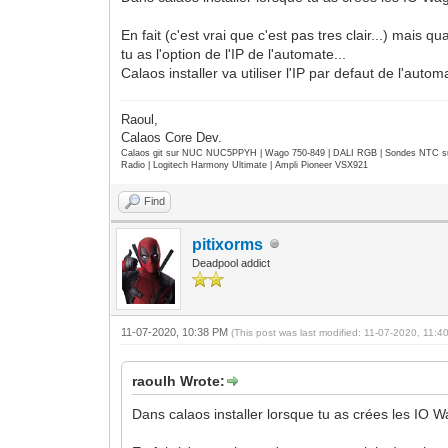
En fait (c'est vrai que c'est pas tres clair...) mais qu
tu as l'option de l'IP de l'automate...
Calaos installer va utiliser l'IP par defaut de l'auto
Raoul,
Calaos Core Dev.
Calaos git sur NUC NUC5PPYH | Wago 750-849 | DALI RGB | Sondes NTC su
Radio | Logitech Harmony Ultimate | Ampli Pioneer VSX921
Find
pitixorms
Deadpool addict
11-07-2020, 10:38 PM
(This post was last modified: 11-07-2020, 11:
raoulh Wrote:
Dans calaos installer lorsque tu as crées les IO 