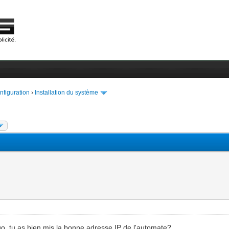
onfiguration
›
Installation du système
go, tu as bien mis la bonne adresse IP de l'automate?