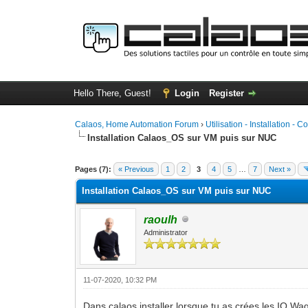
Hello There, Guest!
Login
Register
Calaos, Home Automation Forum
›
Utilisation - Installation - C
Installation Calaos_OS sur VM puis sur NUC
0 Vote(s) - 0 Average
1
2
3
4
5
Pages (7):
« Previous
1
2
3
4
5
…
7
Next »
Installation Calaos_OS sur VM puis sur NUC
raoulh
Administrator
11-07-2020, 10:32 PM
Dans calaos installer lorsque tu as crées les IO Wa