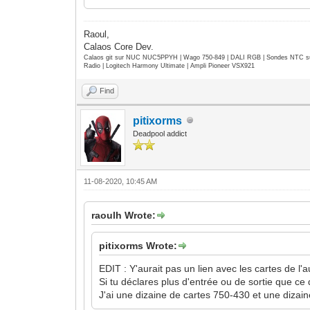
Raoul,
Calaos Core Dev.
Calaos git sur NUC NUC5PPYH | Wago 750-849 | DALI RGB | Sondes NTC su
Radio | Logitech Harmony Ultimate | Ampli Pioneer VSX921
Find
pitixorms
Deadpool addict
11-08-2020, 10:45 AM
raoulh Wrote:
pitixorms Wrote:
EDIT : Y'aurait pas un lien avec les cartes de l'
Si tu déclares plus d'entrée ou de sortie que ce 
J'ai une dizaine de cartes 750-430 et une dizain