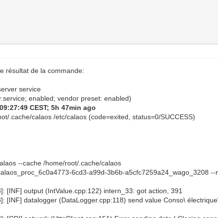
 le résultat de la commande:
erver service
.service; enabled; vendor preset: enabled)
 09:27:49 CEST; 5h 47min ago
oot/.cache/calaos /etc/calaos (code=exited, status=0/SUCCESS)
aos --cache /home/root/.cache/calaos
alaos_proc_6c0a4773-6cd3-a99d-3b6b-a5cfc7259a24_wago_3208 --n
: [INF] output (IntValue.cpp:122) intern_33: got action, 391
]: [INF] datalogger (DataLogger.cpp:118) send value Conso\ électriqu