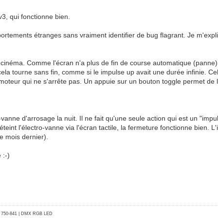
v3, qui fonctionne bien.
tements étranges sans vraiment identifier de bug flagrant. Je m'expl
 cinéma. Comme l'écran n'a plus de fin de course automatique (panne),
la tourne sans fin, comme si le impulse up avait une durée infinie. Ce
 moteur qui ne s'arrête pas. Un appuie sur un bouton toggle permet de l
-vanne d'arrosage la nuit. Il ne fait qu'une seule action qui est un "i
éteint l'électro-vanne via l'écran tactile, la fermeture fonctionne bien. 
le mois dernier).
 :-)
go 750-841 | DMX RGB LED