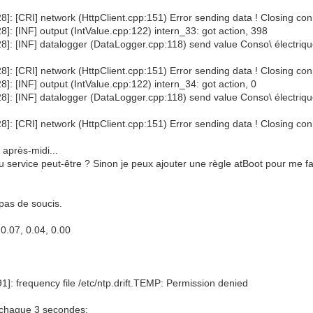
]: [CRI] network (HttpClient.cpp:151) Error sending data ! Closing con
]: [INF] output (IntValue.cpp:122) intern_33: got action, 398
28]: [INF] datalogger (DataLogger.cpp:118) send value Conso\ électriq
]: [CRI] network (HttpClient.cpp:151) Error sending data ! Closing con
]: [INF] output (IntValue.cpp:122) intern_34: got action, 0
8]: [INF] datalogger (DataLogger.cpp:118) send value Conso\ électriq
]: [CRI] network (HttpClient.cpp:151) Error sending data ! Closing con
r après-midi...
rt du service peut-être ? Sinon je peux ajouter une règle atBoot pour me 
pas de soucis.
0.07, 0.04, 0.00
1]: frequency file /etc/ntp.drift.TEMP: Permission denied
s, chaque 3 secondes: