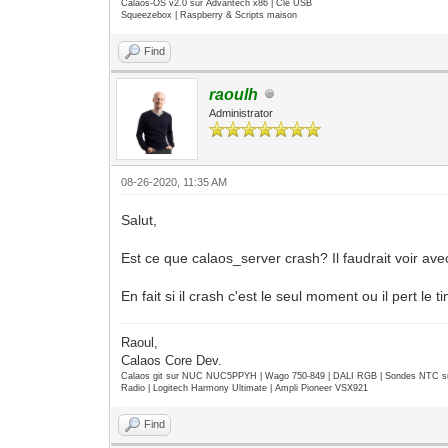
Calaos-OS v2.0 sur Advantech x86 | Clé USB
Squeezebox | Raspberry & Scripts maison
Find
raoulh
Administrator
08-26-2020, 11:35 AM
Salut,
Est ce que calaos_server crash? Il faudrait voir ave
En fait si il crash c'est le seul moment ou il pert le
Raoul,
Calaos Core Dev.
Calaos git sur NUC NUC5PPYH | Wago 750-849 | DALI RGB | Sondes NTC su
Radio | Logitech Harmony Ultimate | Ampli Pioneer VSX921
Find