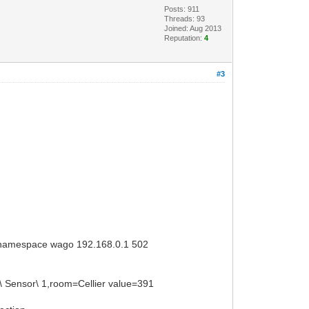
Posts: 911
Threads: 93
Joined: Aug 2013
Reputation:
4
#3
amespace wago 192.168.0.1 502
e\ Sensor\ 1,room=Cellier value=391