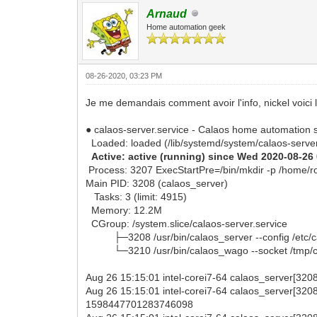
Arnaud
Home automation geek
08-26-2020, 03:23 PM
Je me demandais comment avoir l'info, nickel voici
● calaos-server.service - Calaos home automation s
Loaded: loaded (/lib/systemd/system/calaos-server
Active: active (running) since Wed 2020-08-26
Process: 3207 ExecStartPre=/bin/mkdir -p /home/r
Main PID: 3208 (calaos_server)
Tasks: 3 (limit: 4915)
Memory: 12.2M
CGroup: /system.slice/calaos-server.service
├─3208 /usr/bin/calaos_server --config /etc/cal
└─3210 /usr/bin/calaos_wago --socket /tmp/c
Aug 26 15:15:01 intel-corei7-64 calaos_server[3208]
Aug 26 15:15:01 intel-corei7-64 calaos_server[3208
1598447701283746098