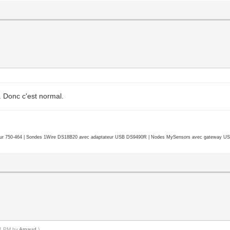
. Donc c'est normal.
r 750-464 | Sondes 1Wire DS18B20 avec adaptateur USB DS9490R | Nodes MySensors avec gateway USB 
44 PM by
Arnaud
.)