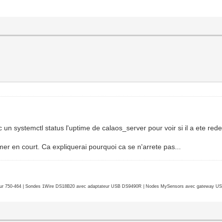
c un systemctl status l'uptime de calaos_server pour voir si il a ete re
 timer en court. Ca expliquerai pourquoi ca se n'arrete pas...
r 750-464 | Sondes 1Wire DS18B20 avec adaptateur USB DS9490R | Nodes MySensors avec gateway USB 