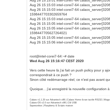
Aug 26 15:15:01 intel-corei7-64 calaos_server[3208]
Aug 26 15:15:03 intel-corei7-64 calaos_server[3208]
Aug 26 15:15:03 intel-corei7-64 calaos_server[3208
1598447703302659764
Aug 26 15:15:03 intel-corei7-64 calaos_server[3208]
Aug 26 15:15:05 intel-corei7-64 calaos_server[3208]
Aug 26 15:15:05 intel-corei7-64 calaos_server[3208
1598447705627264021
Aug 26 15:15:05 intel-corei7-64 calaos_server[3208]
Aug 26 15:15:06 intel-corei7-64 calaos_server[32
root@intel-corei7-64:~# date
Wed Aug 26 15:16:47 CEST 2020
Vers cette heure là j'ai fait un push policy pour y a
correspondrait à ce push ?
Sinon côté redémarrage réel, ce n'est pas avant q
Quoique... j'ai enregistré la nouvelle configuration
Calaos v1.1.20 sur Advantech x86 | Calaos Home écran tactile RS232 | Wa
Calaos-OS v2.0 sur Advantech x86 | Clé USB
Squeezebox | Raspberry & Scripts maison