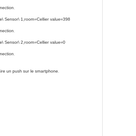
nection.
ue\ Sensor\ 1,room=Cellier value=398
nection.
ue\ Sensor\ 2,room=Cellier value=0
nection.
faire un push sur le smartphone.