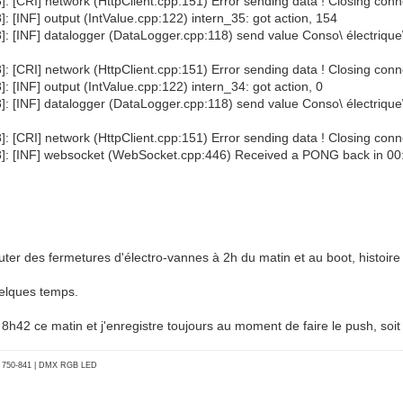
: [CRI] network (HttpClient.cpp:151) Error sending data ! Closing conn
: [INF] output (IntValue.cpp:122) intern_35: got action, 154
]: [INF] datalogger (DataLogger.cpp:118) send value Conso\ électriqu
: [CRI] network (HttpClient.cpp:151) Error sending data ! Closing conn
: [INF] output (IntValue.cpp:122) intern_34: got action, 0
]: [INF] datalogger (DataLogger.cpp:118) send value Conso\ électrique
: [CRI] network (HttpClient.cpp:151) Error sending data ! Closing conn
08]: [INF] websocket (WebSocket.cpp:446) Received a PONG back in 0
jouter des fermetures d'électro-vannes à 2h du matin et au boot, histoire
uelques temps.
 à 8h42 ce matin et j'enregistre toujours au moment de faire le push, soi
go 750-841 | DMX RGB LED