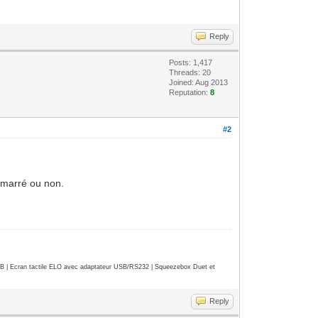
Reply
Posts: 1,417
Threads: 20
Joined: Aug 2013
Reputation:
8
#2
demarré ou non.
| Ecran tactile ELO avec adaptateur USB/RS232 | Squeezebox Duet et
Reply