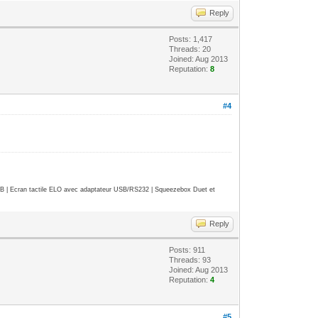
Reply
Posts: 1,417
Threads: 20
Joined: Aug 2013
Reputation:
8
#4
| Ecran tactile ELO avec adaptateur USB/RS232 | Squeezebox Duet et
Reply
Posts: 911
Threads: 93
Joined: Aug 2013
Reputation:
4
#5