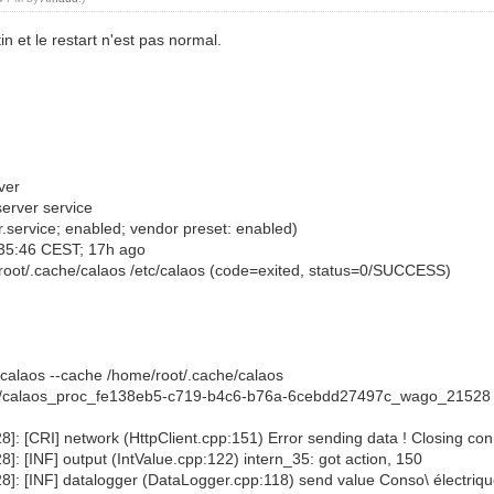
n et le restart n'est pas normal.
ver
erver service
.service; enabled; vendor preset: enabled)
:35:46 CEST; 17h ago
root/.cache/calaos /etc/calaos (code=exited, status=0/SUCCESS)
alaos --cache /home/root/.cache/calaos
calaos_proc_fe138eb5-c719-b4c6-b76a-6cebdd27497c_wago_21528 
]: [CRI] network (HttpClient.cpp:151) Error sending data ! Closing con
]: [INF] output (IntValue.cpp:122) intern_35: got action, 150
28]: [INF] datalogger (DataLogger.cpp:118) send value Conso\ électriq