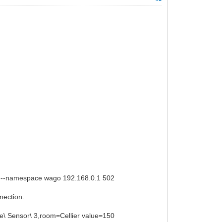
--namespace wago 192.168.0.1 502
nection.
ue\ Sensor\ 3,room=Cellier value=150