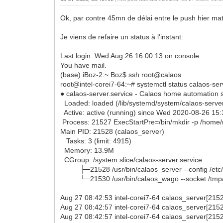
Ok, par contre 45mn de délai entre le push hier mati
Je viens de refaire un status à l'instant:
Last login: Wed Aug 26 16:00:13 on console
You have mail.
(base) iBoz-2:~ Boz$ ssh root@calaos
root@intel-corei7-64:~# systemctl status calaos-ser
● calaos-server.service - Calaos home automation s
Loaded: loaded (/lib/systemd/system/calaos-server
Active: active (running) since Wed 2020-08-26 15
Process: 21527 ExecStartPre=/bin/mkdir -p /home/
Main PID: 21528 (calaos_server)
Tasks: 3 (limit: 4915)
Memory: 13.9M
CGroup: /system.slice/calaos-server.service
├─21528 /usr/bin/calaos_server --config /etc/c
└─21530 /usr/bin/calaos_wago --socket /tmp/
Aug 27 08:42:53 intel-corei7-64 calaos_server[21528
Aug 27 08:42:57 intel-corei7-64 calaos_server[21528
Aug 27 08:42:57 intel-corei7-64 calaos_server[215