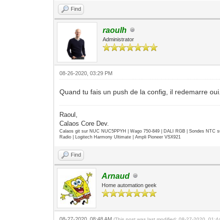
Find
raoulh
Administrator
08-26-2020, 03:29 PM
Quand tu fais un push de la config, il redemarre oui
Raoul,
Calaos Core Dev.
Calaos git sur NUC NUC5PPYH | Wago 750-849 | DALI RGB | Sondes NTC su
Radio | Logitech Harmony Ultimate | Ampli Pioneer VSX921
Find
Arnaud
Home automation geek
08-27-2020, 08:48 AM
(This post was last modified: 08-27-2020, 01: