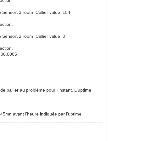
ection.
e\ Sensor\ 3,room=Cellier value=154
ection.
\ Sensor\ 2,room=Cellier value=0
ection.
0:00.0005
 de pallier au problème pour l'instant. L'uptime
t 45mn avant l'heure indiquée par l'uptime.