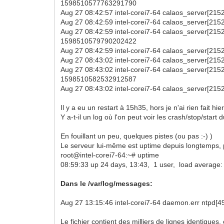
1598510577763291790
Aug 27 08:42:57 intel-corei7-64 calaos_server[21528
Aug 27 08:42:59 intel-corei7-64 calaos_server[21528
Aug 27 08:42:59 intel-corei7-64 calaos_server[215
1598510579790202422
Aug 27 08:42:59 intel-corei7-64 calaos_server[21528
Aug 27 08:43:02 intel-corei7-64 calaos_server[21528
Aug 27 08:43:02 intel-corei7-64 calaos_server[2152
1598510582532912587
Aug 27 08:43:02 intel-corei7-64 calaos_server[21528
Il y a eu un restart à 15h35, hors je n'ai rien fait hie
Y a-t-il un log où l'on peut voir les crash/stop/sta
En fouillant un peu, quelques pistes (ou pas :-) )
Le serveur lui-même est uptime depuis longtemps, 
root@intel-corei7-64:~# uptime
08:59:33 up 24 days, 13:43, 1 user, load average: 
Dans le /var/log/messages:
Aug 27 13:15:46 intel-corei7-64 daemon.err ntpd[49
Le fichier contient des milliers de lignes identique