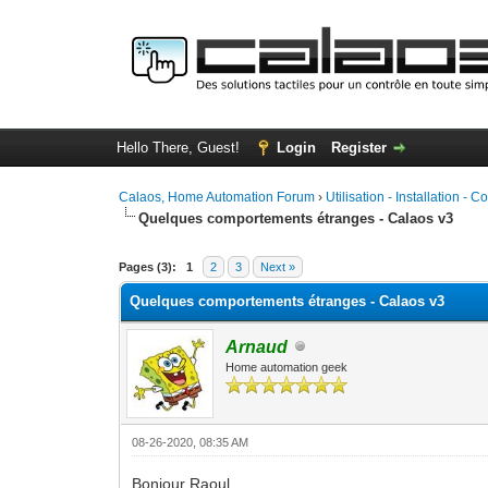
Hello There, Guest!
Login
Register
Calaos, Home Automation Forum
›
Utilisation - Installation - C
Quelques comportements étranges - Calaos v3
0 Vote(s) - 0 Average
1
2
3
4
5
Pages (3):
1
2
3
Next »
Quelques comportements étranges - Calaos v3
Arnaud
Home automation geek
08-26-2020, 08:35 AM
Bonjour Raoul,