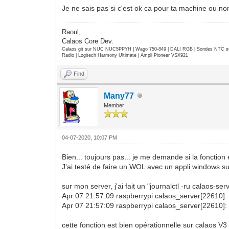
Je ne sais pas si c'est ok ca pour ta machine ou non
Raoul,
Calaos Core Dev.
Calaos git sur NUC NUC5PPYH | Wago 750-849 | DALI RGB | Sondes NTC su
Radio | Logitech Harmony Ultimate | Ampli Pioneer VSX921
Find
Many77
Member
04-07-2020, 10:07 PM
Bien... toujours pas... je me demande si la fonctio
J'ai testé de faire un WOL avec un appli windows sur
sur mon server, j'ai fait un "journalctl -ru calaos-s
Apr 07 21:57:09 raspberrypi calaos_server[22610]
Apr 07 21:57:09 raspberrypi calaos_server[22610]:
cette fonction est bien opérationnelle sur calaos V