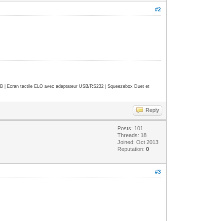
#2
| Ecran tactile ELO avec adaptateur USB/RS232 | Squeezebox Duet et
Reply
Posts: 101
Threads: 18
Joined: Oct 2013
Reputation:
0
#3