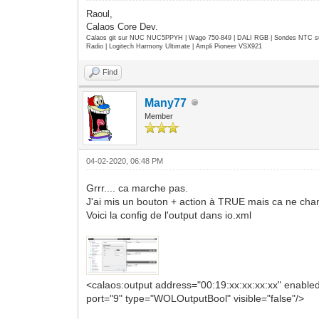
Raoul,
Calaos Core Dev.
Calaos git sur NUC NUC5PPYH | Wago 750-849 | DALI RGB | Sondes NTC su
Radio | Logitech Harmony Ultimate | Ampli Pioneer VSX921
Find
Many77
Member
04-02-2020, 06:48 PM
Grrr.... ca marche pas.
J'ai mis un bouton + action à TRUE mais ca ne cha
Voici la config de l'output dans io.xml
<calaos:output address="00:19:xx:xx:xx:xx" enabl
port="9" type="WOLOutputBool" visible="false"/>