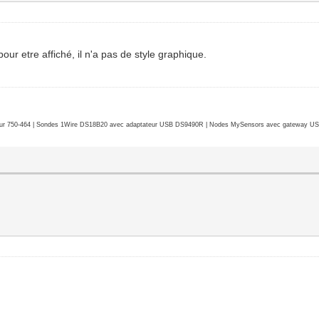
pour etre affiché, il n'a pas de style graphique.
r 750-464 | Sondes 1Wire DS18B20 avec adaptateur USB DS9490R | Nodes MySensors avec gateway USB 