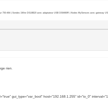
r 750-464 | Sondes 1Wire DS18B20 avec adaptateur USB DS9490R | Nodes MySensors avec gateway USB 
nge rien.
ed="true" gui_type="var_bool" host="192.168.1.255" id="io_0" interv