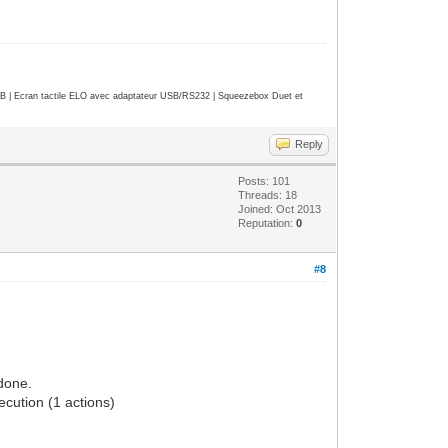
| Ecran tactile ELO avec adaptateur USB/RS232 | Squeezebox Duet et
Reply
Posts: 101
Threads: 18
Joined: Oct 2013
Reputation:
0
#8
done.
cution (1 actions)