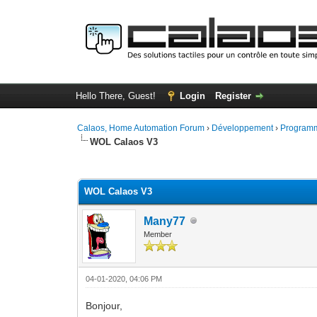
Hello There, Guest!
Login
Register
Calaos, Home Automation Forum
›
Développement
›
Programm
WOL Calaos V3
0 Vote(s) - 0 Average
1
2
3
4
5
WOL Calaos V3
Many77
Member
04-01-2020, 04:06 PM
Bonjour,