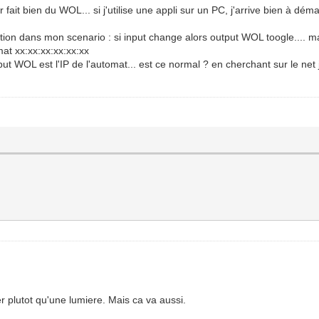
fait bien du WOL... si j'utilise une appli sur un PC, j'arrive bien à d
dition dans mon scenario : si input change alors output WOL toogle.... m
at xx:xx:xx:xx:xx:xx
ut WOL est l'IP de l'automat... est ce normal ? en cherchant sur le net 
r plutot qu'une lumiere. Mais ca va aussi.