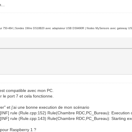
...
r 750-464 | Sondes 1Wire DS18B20 avec adaptateur USB DS9490R | Nodes MySensors avec gateway USB 
n est compatible avec mon PC.
 le port 7 et cela fonctionne.
erver" et j'ai une bonne execution de mon scénario
: [INF] rule (Rule.cpp:152) Rule(Chambre RDC,PC_Bureau): Execution 
 [INF] rule (Rule.cpp:143) Rule(Chambre RDC,PC_Bureau): Starting exe
3 pour Raspberry 1 ?