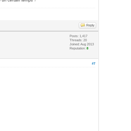
Reply
Posts: 1,417
Threads: 20
Joined: Aug 2013
Reputation:
8
#7