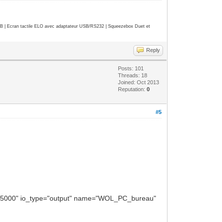
| Ecran tactile ELO avec adaptateur USB/RS232 | Squeezebox Duet et
Reply
Posts: 101
Threads: 18
Joined: Oct 2013
Reputation:
0
#5
al="15000" io_type="output" name="WOL_PC_bureau"