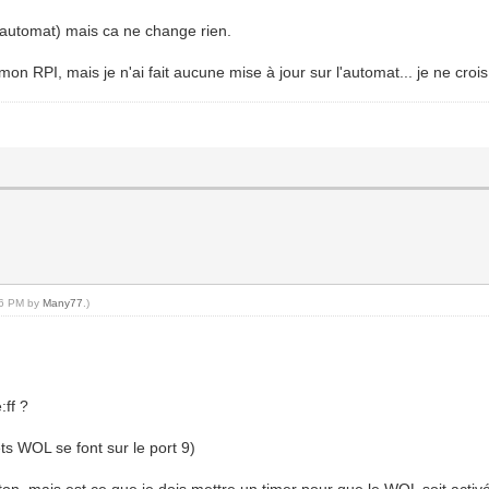
 automat) mais ca ne change rien.
r mon RPI, mais je n'ai fait aucune mise à jour sur l'automat... je ne crois
:46 PM by
Many77
.)
:ff ?
ets WOL se font sur le port 9)
uton, mais est ce que je dois mettre un timer pour que le WOL soit activ