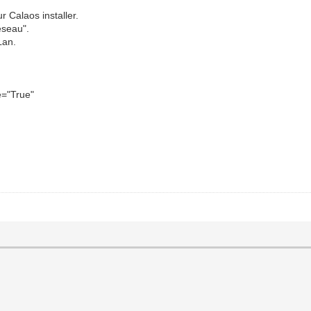
ur Calaos installer.
éseau".
Lan.
le="True"