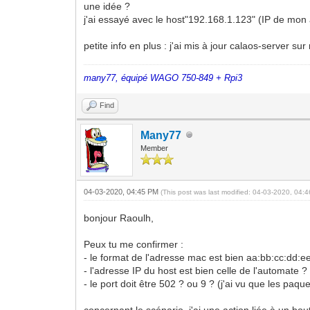
une idée ?
j'ai essayé avec le host"192.168.1.123" (IP de mon
petite info en plus : j'ai mis à jour calaos-server su
many77, équipé WAGO 750-849 + Rpi3
Find
Many77
Member
04-03-2020, 04:45 PM
(This post was last modified: 04-03-2020, 04
bonjour Raoulh,
Peux tu me confirmer :
- le format de l'adresse mac est bien aa:bb:cc:dd:ee
- l'adresse IP du host est bien celle de l'automate ?
- le port doit être 502 ? ou 9 ? (j'ai vu que les paqu
concernant le scénario, j'ai une action liée à un bo