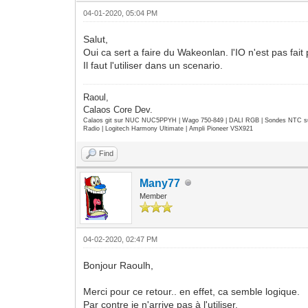
04-01-2020, 05:04 PM
Salut,
Oui ca sert a faire du Wakeonlan. l'IO n'est pas fait 
Il faut l'utiliser dans un scenario.
Raoul,
Calaos Core Dev.
Calaos git sur NUC NUC5PPYH | Wago 750-849 | DALI RGB | Sondes NTC su
Radio | Logitech Harmony Ultimate | Ampli Pioneer VSX921
Find
Many77
Member
04-02-2020, 02:47 PM
Bonjour Raoulh,
Merci pour ce retour.. en effet, ca semble logique.
Par contre je n'arrive pas à l'utiliser.