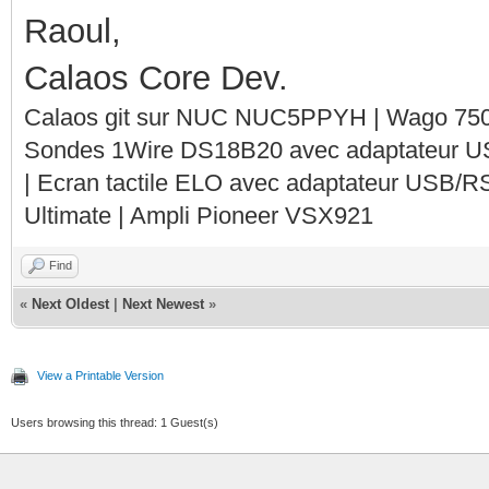
Raoul,
Calaos Core Dev.
Calaos git sur NUC NUC5PPYH | Wago 750-
Sondes 1Wire DS18B20 avec adaptateur 
| Ecran tactile ELO avec adaptateur USB/R
Ultimate | Ampli Pioneer VSX921
Find
«
Next Oldest
|
Next Newest
»
View a Printable Version
Users browsing this thread: 1 Guest(s)