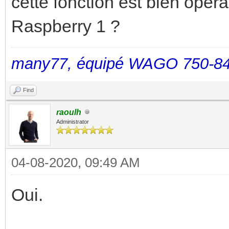
cette fonction est bien opér
Raspberry 1 ?
many77, équipé WAGO 750-84
Find
raoulh
Administrator
04-08-2020, 09:49 AM
Oui.