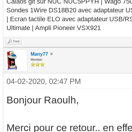
Calaos git sur NUC NUC5PPYH | Wago 750-
Sondes 1Wire DS18B20 avec adaptateur 
| Ecran tactile ELO avec adaptateur USB/R
Ultimate | Ampli Pioneer VSX921
Find
Many77
Member
04-02-2020, 02:47 PM
Bonjour Raoulh,
Merci pour ce retour.. en eff