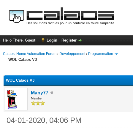
Hello There, Guest!
Login
Register
Calaos, Home Automation Forum
›
Développement
›
Programmation
WOL Calaos V3
ge
WOL Calaos V3
Many77
Member
04-01-2020, 04:06 PM