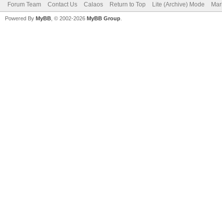
Forum Team
Contact Us
Calaos
Return to Top
Lite (Archive) Mode
Mar
Powered By
MyBB
, © 2002-2026
MyBB Group
.