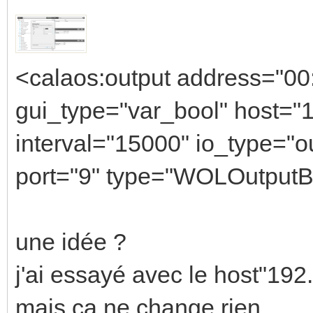
<calaos:output address="00:
gui_type="var_bool" host="1
interval="15000" io_type=
port="9" type="WOLOutputBoo
une idée ?
j'ai essayé avec le host"19
mais ca ne change rien.