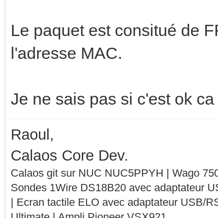
Le paquet est consitué de 
l'adresse MAC.
Je ne sais pas si c'est ok c
Raoul,
Calaos Core Dev.
Calaos git sur NUC NUC5PPYH | Wago 750-
Sondes 1Wire DS18B20 avec adaptateur 
| Ecran tactile ELO avec adaptateur USB/R
Ultimate | Ampli Pioneer VSX921