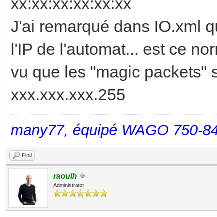
xx:xx:xx:xx:xx:xx
J'ai remarqué dans IO.xml q
l'IP de l'automat... est ce no
vu que les "magic packets" s
xxx.xxx.xxx.255
many77, équipé WAGO 750-84
Find
raoulh
Administrator