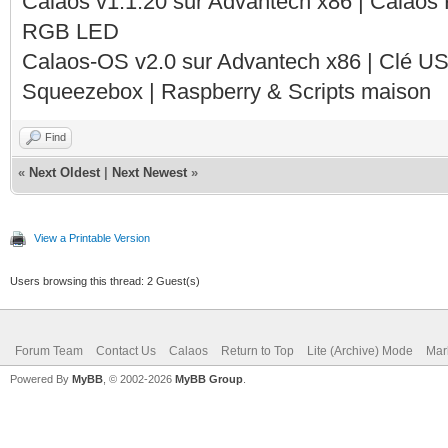
Calaos v1.1.20 sur Advantech x86 | Calaos
RGB LED
Calaos-OS v2.0 sur Advantech x86 | Clé U
Squeezebox | Raspberry & Scripts maison
Find
«
Next Oldest
|
Next Newest
»
View a Printable Version
Users browsing this thread: 2 Guest(s)
Forum Team
Contact Us
Calaos
Return to Top
Lite (Archive) Mode
Mar
Powered By
MyBB
, © 2002-2026
MyBB Group
.