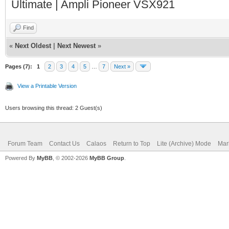
Ultimate | Ampli Pioneer VSX921
Find
«
Next Oldest
|
Next Newest
»
Pages (7):
1
2
3
4
5
…
7
Next »
View a Printable Version
Users browsing this thread: 2 Guest(s)
Forum Team
Contact Us
Calaos
Return to Top
Lite (Archive) Mode
Mar
Powered By
MyBB
, © 2002-2026
MyBB Group
.