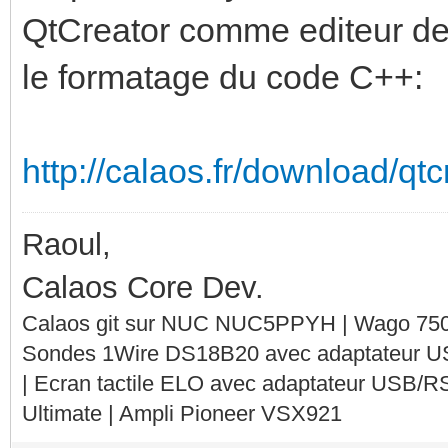
QtCreator comme editeur de 
le formatage du code C++:
http://calaos.fr/download/qt
Raoul,
Calaos Core Dev.
Calaos git sur NUC NUC5PPYH | Wago 750-
Sondes 1Wire DS18B20 avec adaptateur 
| Ecran tactile ELO avec adaptateur USB/R
Ultimate | Ampli Pioneer VSX921