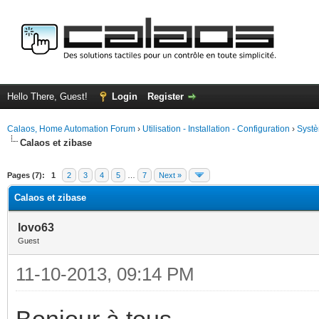
Hello There, Guest!
Login
Register
Calaos, Home Automation Forum
›
Utilisation - Installation - Configuration
›
Systè
Calaos et zibase
ge
Pages (7):
1
2
3
4
5
…
7
Next »
Calaos et zibase
lovo63
Guest
11-10-2013, 09:14 PM
Bonjour à tous,