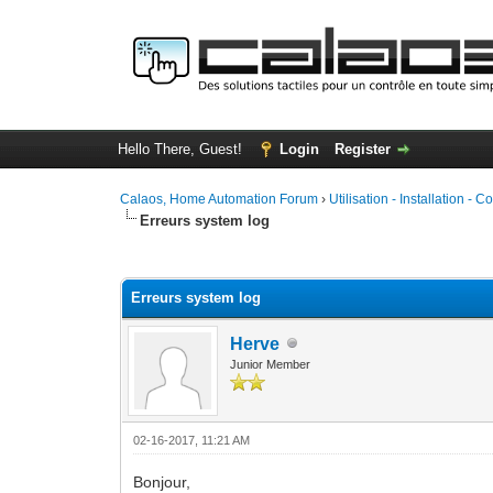
Hello There, Guest!
Login
Register
Calaos, Home Automation Forum
›
Utilisation - Installation - C
Erreurs system log
0 Vote(s) - 0 Average
1
2
3
4
5
Erreurs system log
Herve
Junior Member
02-16-2017, 11:21 AM
Bonjour,