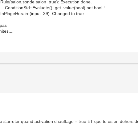
Rule(salon,sonde salon_true): Execution done.
ConditionStd::Evaluate(): get_value(bool) not bool !
InPlageHoraire(input_39): Changed to true
 pas
tes....
ue s'arreter quand activation chauffage = true ET que tu es en dehors d