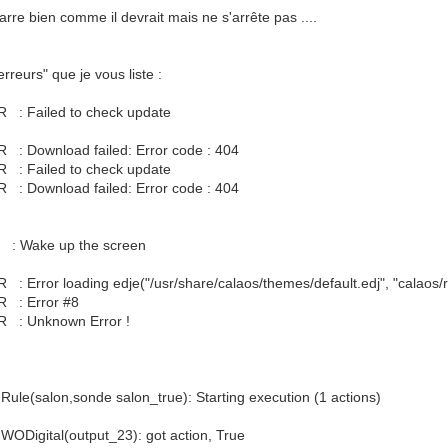
rre bien comme il devrait mais ne s'arrête pas ....
"erreurs" que je vous liste :
R : Failed to check update
 : Download failed: Error code : 404
R : Failed to check update
 : Download failed: Error code : 404
O : Wake up the screen
: Error loading edje("/usr/share/calaos/themes/default.edj", "calaos/
R : Error #8
OR : Unknown Error !
ule(salon,sonde salon_true): Starting execution (1 actions)
WODigital(output_23): got action, True