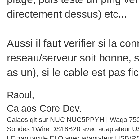
directement dessus) etc...
Aussi il faut verifier si la c
reseau/serveur soit bonne, si
as un), si le cable est pas fic
Raoul,
Calaos Core Dev.
Calaos git sur NUC NUC5PPYH | Wago 750-
Sondes 1Wire DS18B20 avec adaptateur 
| Ecran tactile ELO avec adaptateur USB/R