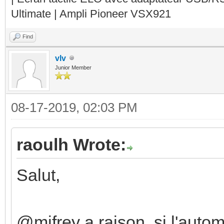
Ultimate | Ampli Pioneer VSX921
Find
vlv
Junior Member
08-17-2019, 02:03 PM
raoulh Wrote:
Salut,
@mifrey a raison, si l'auto