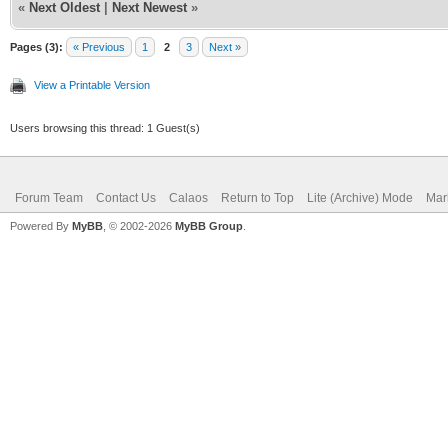
«
Next Oldest
|
Next Newest
»
Pages (3):
« Previous
1
2
3
Next »
View a Printable Version
Users browsing this thread: 1 Guest(s)
Forum Team
Contact Us
Calaos
Return to Top
Lite (Archive) Mode
Mar
Powered By
MyBB
, © 2002-2026
MyBB Group
.