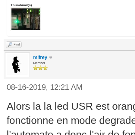
Thumbnail(s)
Find
mifrey
Member
08-16-2019, 12:21 AM
Alors la la led USR est oran
fonctionne en mode degrade 
l'automate a donc l'air de fon