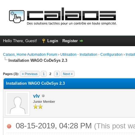
Hello There, Guest!
Login
Register
Calaos, Home Automation Forum
›
Utilisation - Installation - Configuration
›
Insta
Installation WAGO CoDeSys 2.3
ge
Pages (3):
« Previous
1
2
3
Next »
Installation WAGO CoDeSys 2.3
vlv
Junior Member
08-15-2019, 04:28 PM
(This post w