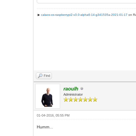
Jan 04 12:14:04 raspberrypi calaos_serv
L1): Execution done.
Jan 04 12:14:04 raspberrypi calaos_serv
▶
calaos-os-raspberrypi2-v3.0-alpha6-14-g341535a-2021-01-17
on Ra
Jan 04 12:14:04 raspberrypi calaos_ser
Jan 04 12:14:04 raspberrypi calaos_serv
Find
raoulh
Administrator
01-04-2016, 05:55 PM
Humm...