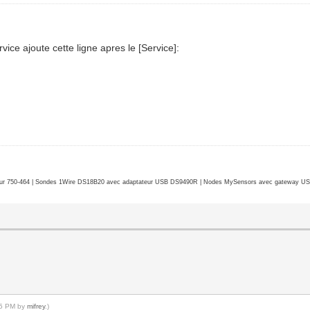
vice ajoute cette ligne apres le [Service]:
r 750-464 | Sondes 1Wire DS18B20 avec adaptateur USB DS9490R | Nodes MySensors avec gateway USB 
:45 PM by
mifrey
.)