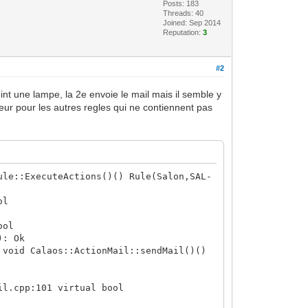
Posts: 183
Threads: 40
Joined: Sep 2014
Reputation:
3
#2
eint une lampe, la 2e envoie le mail mais il semble y
erreur pour les autres regles qui ne contiennent pas
ule::ExecuteActions()() Rule(Salon,SAL-
ol
ool
): Ok
 void Calaos::ActionMail::sendMail()()
il.cpp:101 virtual bool