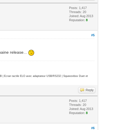
Posts: 1,417
Threads: 20
Joined: Aug 2013
Reputation:
8
#5
haine release...
| Ecran tactile ELO avec adaptateur USB/RS232 | Squeezebox Duet et
Reply
Posts: 1,417
Threads: 20
Joined: Aug 2013
Reputation:
8
#6