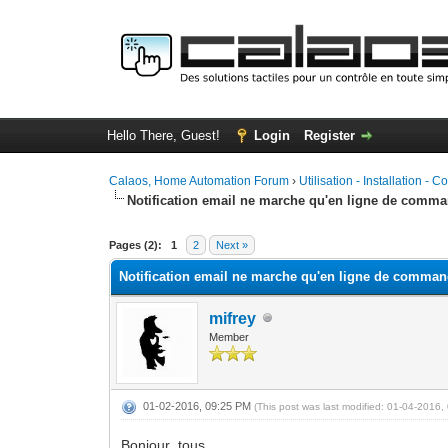
Hello There, Guest!
Login
Register
Calaos, Home Automation Forum
›
Utilisation - Installation - C
Notification email ne marche qu'en ligne de comm
0 Vote(s) - 0 Average
1
2
3
4
5
Pages (2):
1
2
Next »
Notification email ne marche qu'en ligne de comma
mifrey
Member
01-02-2016, 09:25 PM
(This post was last modified: 01-04-2016
Bonjour tous,