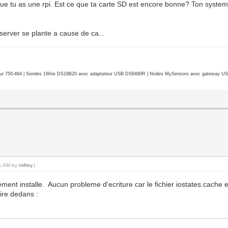
que tu as une rpi. Est ce que ta carte SD est encore bonne? Ton system
server se plante a cause de ca...
r 750-464 | Sondes 1Wire DS18B20 avec adaptateur USB DS9490R | Nodes MySensors avec gateway USB 
21 AM by
mifrey
.)
ent installe. Aucun probleme d'ecriture car le fichier iostates.cache e
ire dedans :