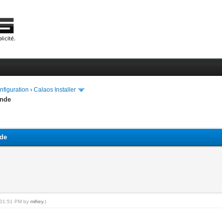
onfiguration
›
Calaos Installer
ande
nde
, 01:51 PM by
mifrey
.)