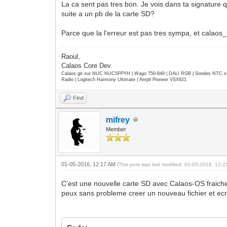
La ca sent pas tres bon. Je vois dans ta signature 
suite a un pb de la carte SD?
Parce que la l'erreur est pas tres sympa, et calaos_
Raoul,
Calaos Core Dev.
Calaos git sur NUC NUC5PPYH | Wago 750-849 | DALI RGB | Sondes NTC su
Radio | Logitech Harmony Ultimate | Ampli Pioneer VSX921
Find
mifrey
Member
01-05-2016, 12:17 AM
(This post was last modified: 01-05-2016, 12:
C'est une nouvelle carte SD avec Calaos-OS fraichem
peux sans probleme creer un nouveau fichier et ecr