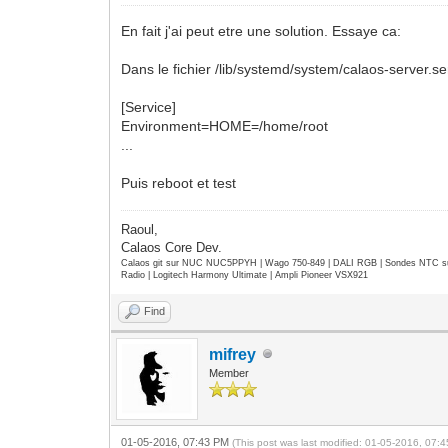
En fait j'ai peut etre une solution. Essaye ca:
Dans le fichier /lib/systemd/system/calaos-server.ser
[Service]
Environment=HOME=/home/root
...
Puis reboot et test
Raoul,
Calaos Core Dev.
Calaos git sur NUC NUC5PPYH | Wago 750-849 | DALI RGB | Sondes NTC su
Radio | Logitech Harmony Ultimate | Ampli Pioneer VSX921
Find
mifrey
Member
01-05-2016, 07:43 PM
(This post was last modified: 01-05-2016, 07