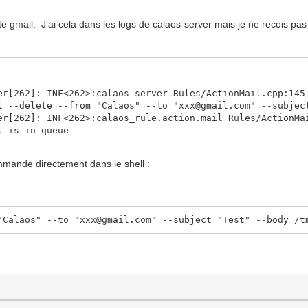
 gmail. J'ai cela dans les logs de calaos-server mais je ne recois pas 
er[262]: INF<262>:calaos_server Rules/ActionMail.cpp:145
l --delete --from "Calaos" --to "xxx@gmail.com" --subjec
er[262]: INF<262>:calaos_rule.action.mail Rules/ActionMa
l is in queue
mande directement dans le shell :
"Calaos" --to "xxx@gmail.com" --subject "Test" --body /t