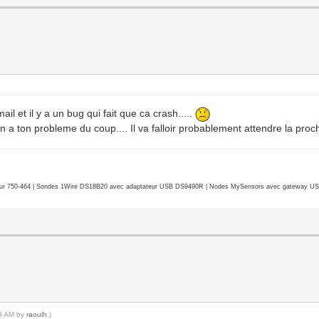
il et il y a un bug qui fait que ca crash.....
ion a ton probleme du coup.... Il va falloir probablement attendre la proc
r 750-464 | Sondes 1Wire DS18B20 avec adaptateur USB DS9490R | Nodes MySensors avec gateway USB 
18 AM by
raoulh
.)