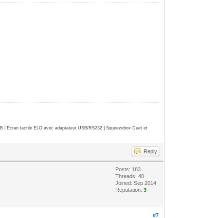
| Ecran tactile ELO avec adaptateur USB/RS232 | Squeezebox Duet et
Reply
Posts: 183
Threads: 40
Joined: Sep 2014
Reputation:
3
#7