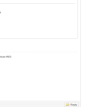
e
Node-RED
Reply