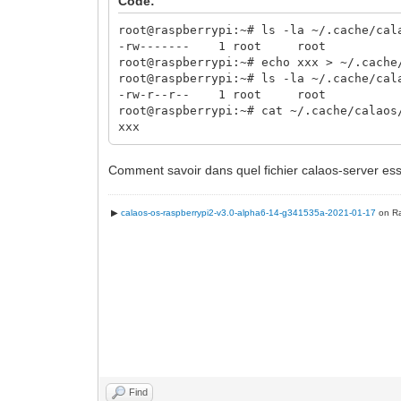
Code:
root@raspberrypi:~# ls -la ~/.cache/cal
-rw------- 1 root root 519 Jan 4
root@raspberrypi:~# echo xxx > ~/.cache
root@raspberrypi:~# ls -la ~/.cache/cal
-rw-r--r-- 1 root root 4 Jan 4 
root@raspberrypi:~# cat ~/.cache/calaos
xxx
Comment savoir dans quel fichier calaos-server ess
▶
calaos-os-raspberrypi2-v3.0-alpha6-14-g341535a-2021-01-17
on Ra
Find