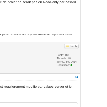
e de fichier ne serait pas en Read-only par hasard
| Ecran tactile ELO avec adaptateur USB/RS232 | Squeezebox Duet et
Reply
Posts: 183
Threads: 40
Joined: Sep 2014
Reputation:
3
#4
st regulierement modifie par calaos-server et je