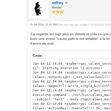
mifrey
Member
01-04-2016, 01:43 PM
(This post was last modified: 01-04-2016, 01
J'ai regarde les logs plus en details et voila ce que
avoir une erreur "cache path is not writable" a la fi
d'envoi de mail.
Code:
Jan 04 12:14:04 raspberrypi calaos_serv
L1): Starting execution (2 actions)
Jan 04 12:14:04 raspberrypi calaos_serv
Calaos::OutputLight::_set_value(bool)()
Jan 04 12:14:04 raspberrypi calaos_serv
Calaos::WagoCtrl::write_single_bit(Util
Jan 04 12:14:04 raspberrypi calaos_serv
Executing command : /usr/bin/calaos_mai
--subject "Test" --body /tmp/calaos_mai
Jan 04 12:14:04 raspberrypi calaos_serv
Calaos::ActionMail::Execute()() Ok, mai