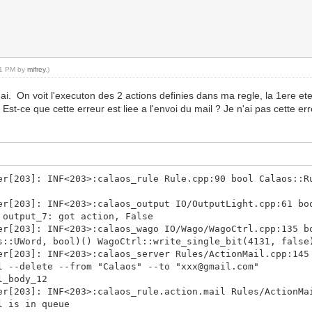
:51 PM by
mifrey
.)
 j'ai. On voit l'executon des 2 actions definies dans ma regle, la 1ere et
n. Est-ce que cette erreur est liee a l'envoi du mail ? Je n'ai pas cette 
er[203]: INF<203>:calaos_rule Rule.cpp:90 bool Calaos::R
er[203]: INF<203>:calaos_output IO/OutputLight.cpp:61 bo
 output_7: got action, False
er[203]: INF<203>:calaos_wago IO/Wago/WagoCtrl.cpp:135 b
s::UWord, bool)() WagoCtrl::write_single_bit(4131, false
er[203]: INF<203>:calaos_server Rules/ActionMail.cpp:145
l --delete --from "Calaos" --to "xxx@gmail.com"
l_body_12
er[203]: INF<203>:calaos_rule.action.mail Rules/ActionMa
l is in queue