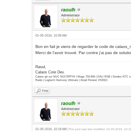
raoulh
Administrator
01-05-2016, 10:08 AM
Bon en fait je viens de regarder le code de calaos_ma
Merci de l'avoir trouvé. Par contre j'ai pas de solut
Raoul,
Calaos Core Dev.
Calaos git sur NUC NUC5PPYH | Wago 750-849 | DALI RGB | Sondes NTC su
Radio | Logitech Harmony Ultimate | Ampli Pioneer VSX921
Find
raoulh
Administrator
01-05-2016, 10:18 AM
(This post was last modified: 01-05-2016, 10: