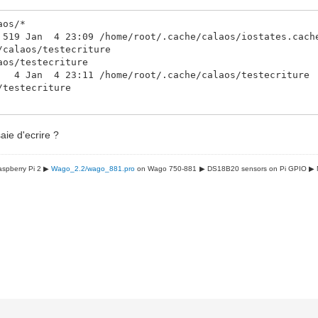
aos/*
 23:09 /home/root/.cache/calaos/iostates.cach
/calaos/testecriture
aos/testecriture
23:11 /home/root/.cache/calaos/testecriture
/testecriture
aie d'ecrire ?
spberry Pi 2 ▶
Wago_2.2/wago_881.pro
on Wago 750-881
▶ DS18B20 sensors on Pi GPIO
▶ 