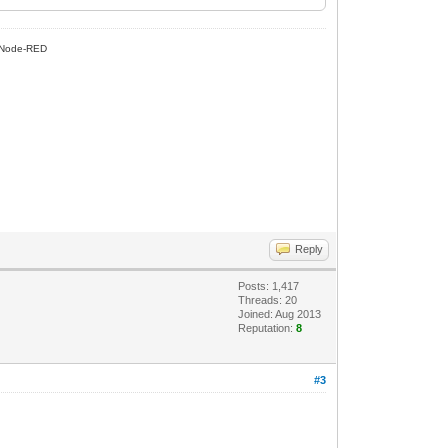
ule::ExecuteActions()() Rule(Salon,SAL-
'std::runtime_error'
Node-RED
Reply
Posts: 1,417
Threads: 20
Joined: Aug 2013
Reputation:
8
#3