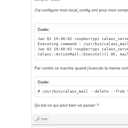
J'ai configure mon local_config.xml pour mon compte
Code:
Jan 02 19:40:02 raspberrypi calaos_serv
Executing command : /usr/bin/calaos_mai
Jan 02 19:40:02 raspberrypi calaos_serv
Calaos::ActionMail::Execute()() Ok, mai
Par contre ca marche quand j'execute la meme com
Code:
# /usr/bin/calaos_mail --delete --from 
Qu'est-ce qui peut bien se passer ?
Find