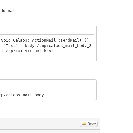
de mail :
 void Calaos::ActionMail::sendMail()()
t "Test" --body /tmp/calaos_mail_body_3
il.cpp:101 virtual bool
mp/calaos_mail_body_3
Reply