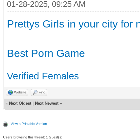
01-28-2025, 09:25 AM
Prettys Girls in your city for 
Best Porn Game
Verified Females
Website
Find
«
Next Oldest
|
Next Newest
»
View a Printable Version
Users browsing this thread: 1 Guest(s)