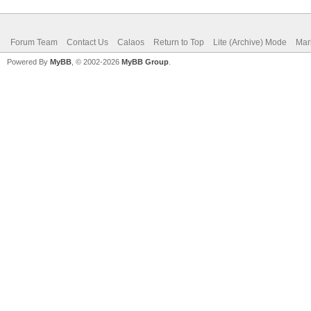
Forum Team
Contact Us
Calaos
Return to Top
Lite (Archive) Mode
Mar
Powered By
MyBB
, © 2002-2026
MyBB Group
.