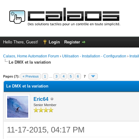
Hello There, Guest!
Login
Register
Calaos, Home Automation Forum
›
Utilisation - Installation - Configuration
›
Insta
Le DMX et la variation
ge
Pages (7):
« Previous
1
…
3
4
5
6
7
Le DMX et la variation
Eric64
Senior Member
11-17-2015, 04:17 PM