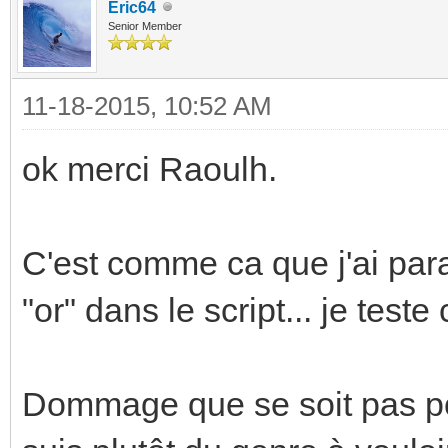
end
Eric64
Senior Member
if Wmeuble = changed
11-18-2015, 10:52 AM
-- allume le bloc
ok merci Raoulh.
calaos:setOutputValu
end
C'est comme ca que j'ai param
"or" dans le script... je teste 
if RGBplinthes = chan
-- allume le bloc
Dommage que se soit pas poss
calaos:setOutputValu
end