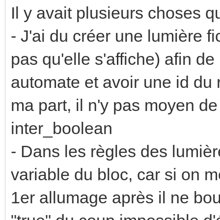
RGBmeuble ~= "0" or W
Il y avait plusieurs choses qu
RGBplinthes ~= "0" or
- J'ai du créer une lumière f
pas qu'elle s'affiche) afin de
then
automate et avoir une id du r
-- allume le bloc
ma part, il n'y pas moyen de 
calaos:setOutputValu
inter_boolean
else
- Dans les règles des lumière
-- coupe le bloc
variable du bloc, car si on 
calaos:setOutputValu
1er allumage après il ne bou
end