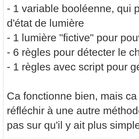
local RGBplinthes =
- 1 variable booléenne, qui
calaos:getOutputValue
d'état de lumière
local Wplinthes =
- 1 lumière "fictive" pour pou
calaos:getOutputValue
- 6 règles pour détecter le 
- 1 règles avec script pour gé
if RGBplafond ~= "0" 
RGBmeuble ~= "0" or W
Ca fonctionne bien, mais ca f
RGBplinthes ~= "0" or
réfléchir à une autre méthod
then
pas sur qu'il y ait plus simple
-- allume le bloc
calaos:setOutputValu