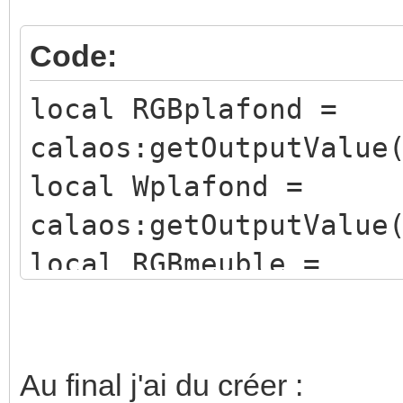
Code:
local RGBplafond =
calaos:getOutputValue
local Wplafond =
calaos:getOutputValue
local RGBmeuble =
calaos:getOutputValue
local Wmeuble =
calaos:getOutputValue
Au final j'ai du créer :