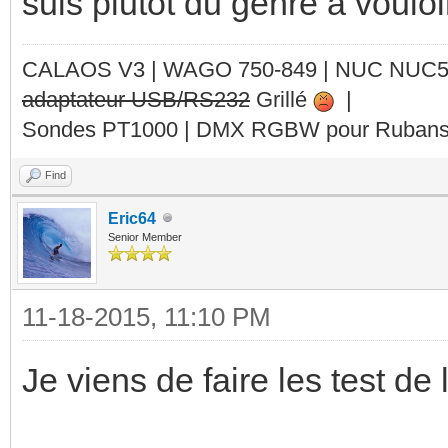
suis plutôt du genre à voulo
CALAOS V3 | WAGO 750-849 |
NUC NUC
adaptateur USB/RS232
Grillé
|
if Wplinthes = change
Sondes PT1000 | DMX RGBW pour Rubans 
-- allume le bloc
Find
calaos:setOutputValu
Eric64
Senior Member
end
11-18-2015, 11:10 PM
Je viens de faire les test d
if RGBplafond ~= "0" 