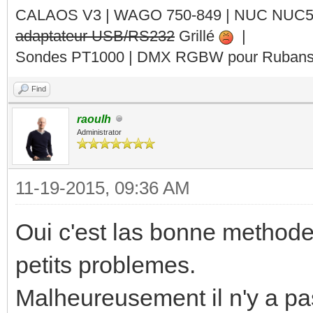
CALAOS V3 | WAGO 750-849 |
NUC NUC
else
adaptateur USB/RS232
Grillé
|
-- coupe le bloc
Sondes PT1000 | DMX RGBW pour Rubans 
calaos:setOutputValu
Find
end
raoulh
Administrator
return true
11-19-2015, 09:36 AM
Oui c'est las bonne methode,
petits problemes.
Malheureusement il n'y a pa