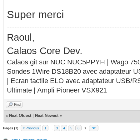
Super merci
Raoul,
Calaos Core Dev.
Calaos git sur NUC NUC5PPYH | Wago 750-
Sondes 1Wire DS18B20 avec adaptateur 
| Ecran tactile ELO avec adaptateur USB/R
Ultimate | Ampli Pioneer VSX921
Find
«
Next Oldest
|
Next Newest
»
Pages (7):
« Previous
1
…
3
4
5
6
7
View a Printable Version