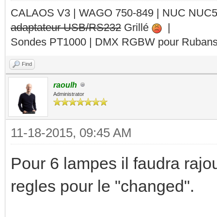
calaos:getOutputValue
CALAOS V3 | WAGO 750-849 |
NUC NUC
local Wmeuble =
adaptateur USB/RS232
Grillé
|
Sondes PT1000 | DMX RGBW pour Rubans 
calaos:getOutputValue
local RGBplinthes =
Find
calaos:getOutputValue
raoulh
Administrator
local Wplinthes =
calaos:getOutputValue
11-18-2015, 09:45 AM
Pour 6 lampes il faudra rajou
if RGBplafond = chang
regles pour le "changed".
-- allume le bloc
calaos:setOutputValu