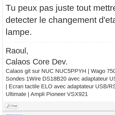
Tu peux pas juste tout mettre
end
detecter le changement d'et
if Wplafond = changed
lampe.
-- allume le bloc
Raoul,
calaos:setOutputValu
Calaos Core Dev.
end
Calaos git sur NUC NUC5PPYH | Wago 750-
Sondes 1Wire DS18B20 avec adaptateur 
if RGBmeuble = change
| Ecran tactile ELO avec adaptateur USB/R
Ultimate | Ampli Pioneer VSX921
-- allume le bloc
calaos:setOutputValu
Find