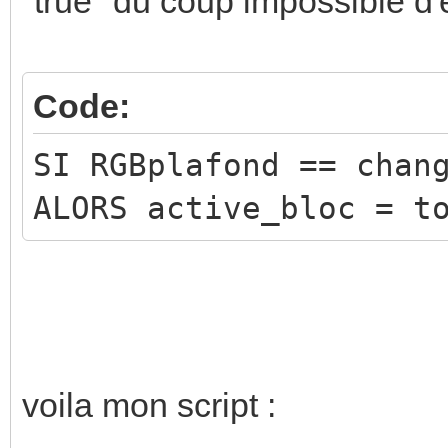
"true" du coup impossible d'é
Code:
SI RGBplafond == chan
ALORS active_bloc = t
voila mon script :