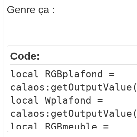
Genre ça :
Code:
local RGBplafond =
calaos:getOutputValue
local Wplafond =
calaos:getOutputValue
local RGBmeuble =