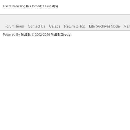
Users browsing this thread: 1 Guest(s)
Forum Team
Contact Us
Calaos
Return to Top
Lite (Archive) Mode
Mar
Powered By
MyBB
, © 2002-2026
MyBB Group
.