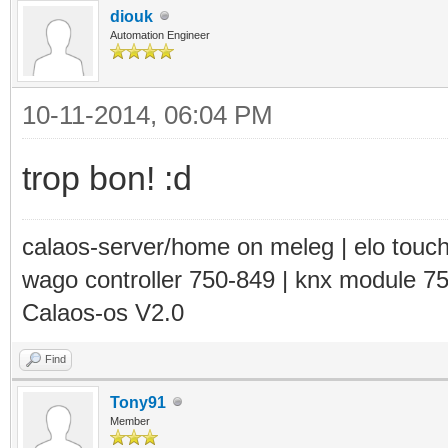
diouk
Automation Engineer
10-11-2014, 06:04 PM
trop bon! :d
calaos-server/home on meleg | elo touc
wago controller 750-849 | knx module 7
Calaos-os V2.0
Find
Tony91
Member