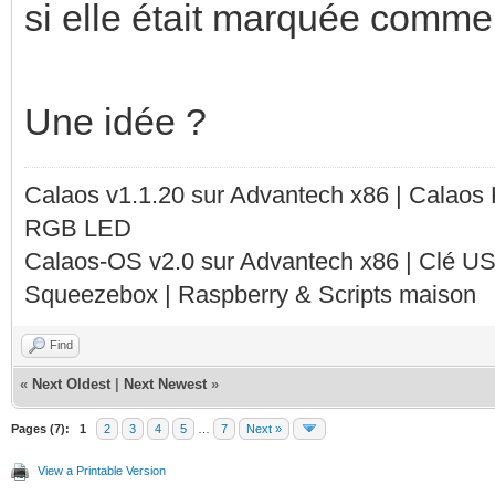
si elle était marquée comme
Une idée ?
Calaos v1.1.20 sur Advantech x86 | Calaos
RGB LED
Calaos-OS v2.0 sur Advantech x86 | Clé U
Squeezebox | Raspberry & Scripts maison
Find
«
Next Oldest
|
Next Newest
»
Pages (7):
1
2
3
4
5
…
7
Next »
View a Printable Version