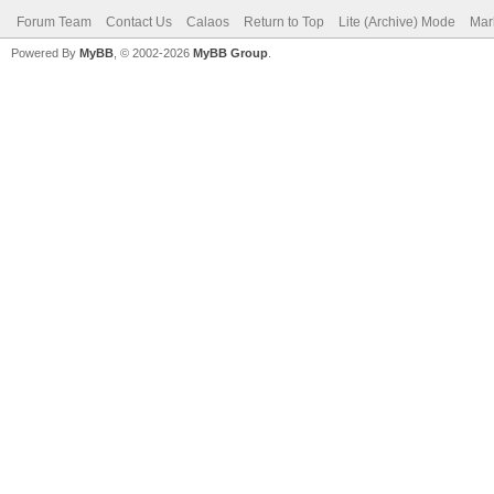
Forum Team
Contact Us
Calaos
Return to Top
Lite (Archive) Mode
Mar
Powered By
MyBB
, © 2002-2026
MyBB Group
.