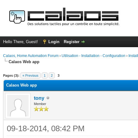
Hello There, Guest!
Login
Register
Calaos, Home Automation Forum
›
Utilisation - Installation - Configuration
›
Insta
Calaos Web app
ge
Pages (3):
« Previous
1
2
3
Calaos Web app
tony
Member
09-18-2014, 08:42 PM