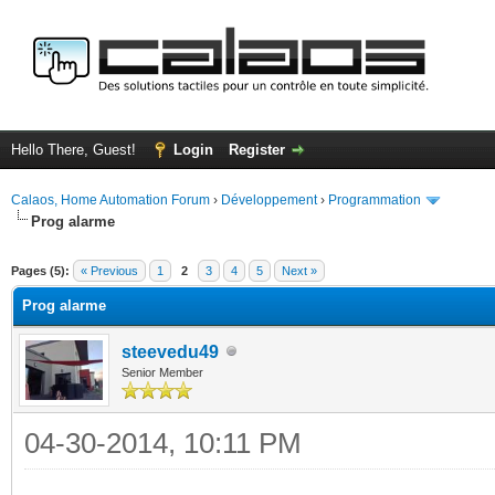
Hello There, Guest!
Login
Register
Calaos, Home Automation Forum
›
Développement
›
Programmation
Prog alarme
ge
Pages (5):
« Previous
1
2
3
4
5
Next »
Prog alarme
steevedu49
Senior Member
04-30-2014, 10:11 PM