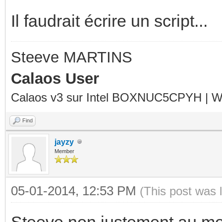
Il faudrait écrire un script...
Steeve MARTINS
Calaos User
Calaos v3 sur Intel BOXNUC5CPYH | Wa
Find
jayzy
Member
05-01-2014, 12:53 PM
(This post was 
Steeve non justement au mome