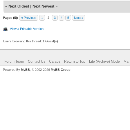
«
Next Oldest
|
Next Newest
»
Pages (5):
« Previous
1
2
3
4
5
Next »
View a Printable Version
Users browsing this thread: 1 Guest(s)
Forum Team
Contact Us
Calaos
Return to Top
Lite (Archive) Mode
Mar
Powered By
MyBB
, © 2002-2026
MyBB Group
.