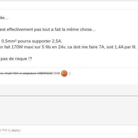
te...
'est effectivement pas tout a fait la même chose...
on 0,5mm² pourra supporter 2,5A.
fait 170W maxi sur 5 fils en 24v, ca doit me faire 7A, soit 1,4A par fil.
 pas de risque !?
avec Ampli VGA et adaptateur USB/RS232
Grillé
|
:19 PM by
jayzy
.)