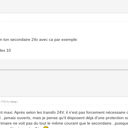
en ton secondaire 24v avec ca par exemple:
 les 10
48 PM by
tony
.)
rant maxi. Après selon les transfo 24V, il n'est pas forcement nécessaire
...jamais ouverts, mais je pense qu'il disposent déjà d'une protection s
primaire ne voit pas du tout le même courant que le secondaire...puisque