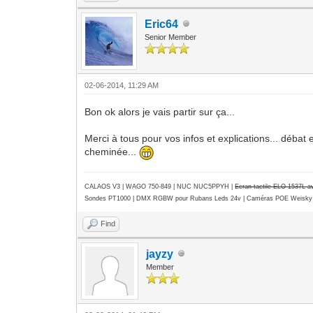
Eric64
Senior Member
02-06-2014, 11:29 AM
Bon ok alors je vais partir sur ça...
Merci à tous pour vos infos et explications... débat 
cheminée...
CALAOS V3 | WAGO 750-849 |
NUC NUC5PPYH
|
Ecran tactile ELO 1537L 
Sondes PT1000 | DMX RGBW pour Rubans Leds 24v | Caméras POE Weisky
Find
jayzy
Member