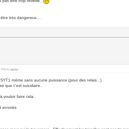
 pas être trop réveillé...
 être très dangereux....
52 PM by
jayzy
.)
u SYT1 même sans aucune puissance (pour des relais...)
 que c'est suicidaire..
vouloir faire cela..
t erronés.