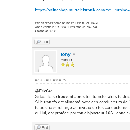
https://onlineshop.murrelektronik.com/me...turning
calaos-server/home on meleg | elo touch 1537L
wago controller 750-849 | knx module 753-646
Calaos-os V2.0
Find
tony
Member
02-05-2014, 08:00 PM
@Eric64:
Si tes fils se trouvent après ton transfo, alors tu doi
Si le transfo est alimenté avec des conducteurs de 
tu as une surcharge au niveau de tes conducteurs de
qui lui, est protégé par ton disjoncteur 10A...donc c
Find