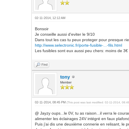
02-11-2014, 12:12 AM
Bonsoir
Je conseille aussi d'eviter le 9/10
Dans tout les cas tu peux proteger pour presque ri
http://www.selectronic.fr/porte-fusible-...-fils.html
Les fusibles sont eux aussi peu chers: moins de 3€
Find
tony
Member
02-11-2014, 08:45 PM
(This post was last modified: 02-11-2014, 08:
@ Jayzy oups...le 0V, tu as raison...il verra le cou
alimenter les éclairages 24V intégré en faux plafond
Puis j'ai dis une deuxième connerie en relisant, le 