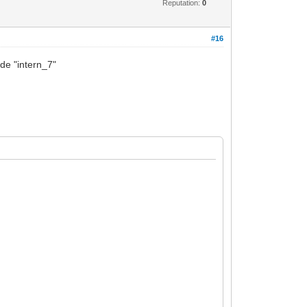
Reputation:
0
#16
 de "intern_7"