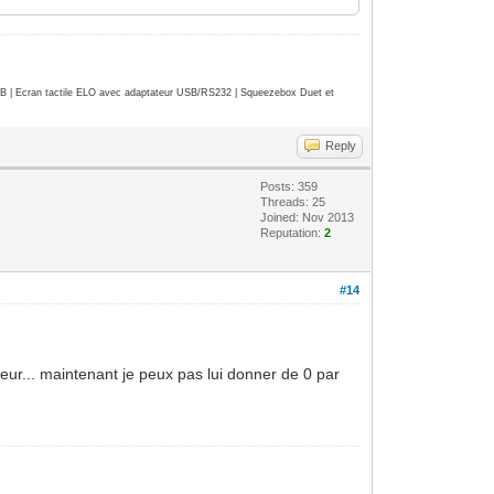
| Ecran tactile ELO avec adaptateur USB/RS232 | Squeezebox Duet et
Reply
Posts: 359
Threads: 25
Joined: Nov 2013
Reputation:
2
#14
leur... maintenant je peux pas lui donner de 0 par