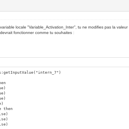
ariable locale "Variable_Activation_Inter", tu ne modifies pas la valeur
 devrait fonctionner comme tu souhaites :
s:getInputValue("intern_7")
hen
ue)
ue)
ue)
e)
e then
lse)
lse)
lse)