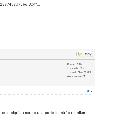
0623774870736e-304"...
Reply
Posts: 359
Threads: 25
Joined: Nov 2013
Reputation:
2
#12
que quelqu'un sonne a la porte d'entrée on allume