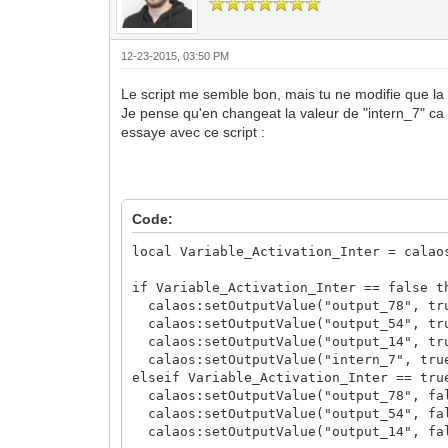
12-23-2015, 03:50 PM
Le script me semble bon, mais tu ne modifie que la v
Je pense qu'en changeat la valeur de "intern_7" ca
essaye avec ce script :
Code:
local Variable_Activation_Inter = calao
if Variable_Activation_Inter == false t
calaos:setOutputValue("output_78", tr
calaos:setOutputValue("output_54", tr
calaos:setOutputValue("output_14", tr
calaos:setOutputValue("intern_7", tru
elseif Variable_Activation_Inter == tru
calaos:setOutputValue("output_78", fa
calaos:setOutputValue("output_54", fa
calaos:setOutputValue("output_14", fa