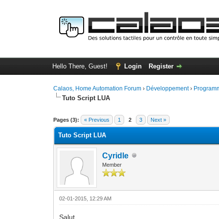
Hello There, Guest!
Login
Register
Calaos, Home Automation Forum
›
Développement
›
Programm
Tuto Script LUA
0 Vote(s) - 0 Average
1
2
3
4
5
Pages (3):
« Previous
1
2
3
Next »
Tuto Script LUA
Cyridle
Member
02-01-2015, 12:29 AM
Salut,