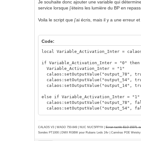
Je souhaite donc ajouter une variable qui détermin
service lorsque j'éteins les lumière du BP en repass
Voila le script que j'ai écris, mais il y a une erreur et
Code:
local Variable_Activation_Inter = calao
if Variable_Activation_Inter = "0" then
Variable_Activation_Inter = "1"
calaos:setOutputValue("output_78", tr
calaos:setOutputValue("output_54", tr
calaos:setOutputValue("output_14", tr
else if Variable_Activation_Inter = "1"
calaos:setOutputValue("output_78", fa
calaos:setOutputValue("output_54", fa
calaos:setOutputValue("output_14", fa
Variable_Activation_Inter = "0"
CALAOS V3 | WAGO 750-849 |
NUC NUC5PPYH
|
Ecran tactile ELO 1537L 
end
Sondes PT1000 | DMX RGBW pour Rubans Leds 24v | Caméras POE Weisky
return true