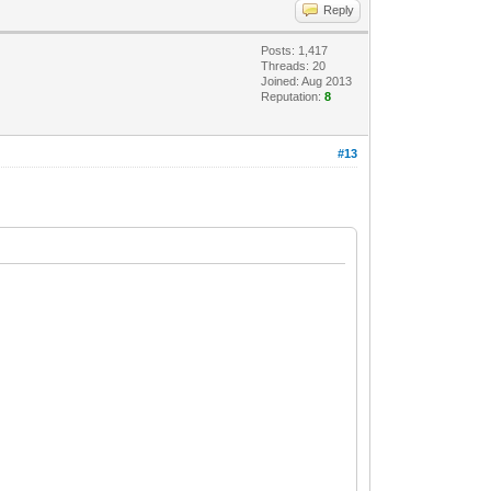
Reply
Posts: 1,417
Threads: 20
Joined: Aug 2013
Reputation:
8
#13