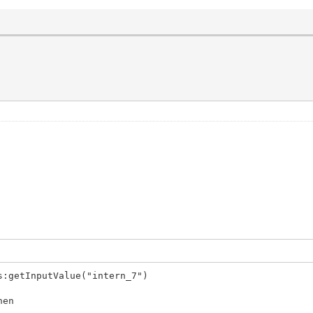
s:getInputValue("intern_7")
hen