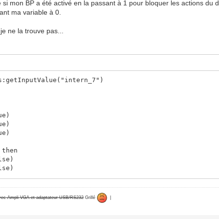
e si mon BP a été activé en la passant à 1 pour bloquer les actions du
ant ma variable à 0.
 je ne la trouve pas...
s:getInputValue("intern_7")
ue)
ue)
ue)
 then
lse)
lse)
lse)
avec Ampli VGA et adaptateur USB/RS232
Grillé
|