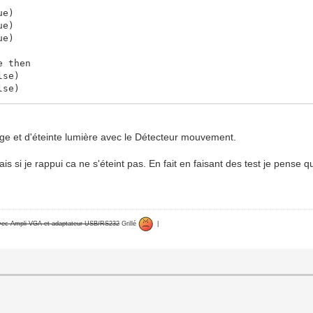
ue)
ue)
ue)
e then
lse)
lse)
lse)
age et d'éteinte lumière avec le Détecteur mouvement.
s si je rappui ca ne s'éteint pas. En fait en faisant des test je pense qu
avec Ampli VGA et adaptateur USB/RS232
Grillé
|