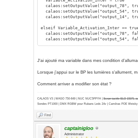
Variable_Activation_Inter = true
calaos:setOutputValue("output_78", tr
calaos:setOutputValue("output_54", tr
calaos:setOutputValue("output_14", tr
elseif Variable_Activation_Inter == tru
calaos:setOutputValue("output_78", fa
calaos:setOutputValue("output_54", fa
calaos:setOutputValue("output_14", fa
Variable_Activation_Inter = false
J'ai ajouté ma variable dans mes condition d'allum
end
return true
Lorsque j'appui sur le BP les lumières s'allument, mai
Comment arriver a modifier son état ?
CALAOS V3 | WAGO 750-849 |
NUC NUC5PPYH
|
Ecran tactile ELO 1537L 
Sondes PT1000 | DMX RGBW pour Rubans Leds 24v | Caméras POE Weisky
Find
captainigloo
Administrator