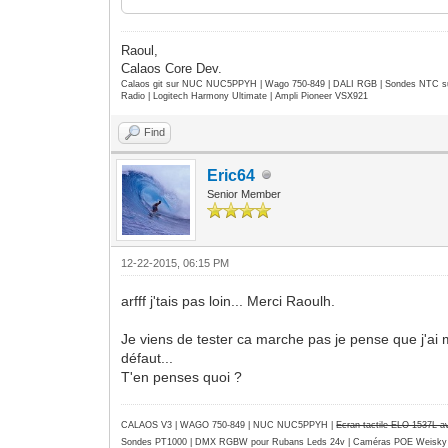
Variable_Activation_Inter = "0"
end
return true
Raoul,
Calaos Core Dev.
Calaos git sur NUC NUC5PPYH | Wago 750-849 | DALI RGB | Sondes NTC su
Radio | Logitech Harmony Ultimate | Ampli Pioneer VSX921
Find
Eric64
Senior Member
12-22-2015, 06:15 PM
arfff j'tais pas loin... Merci Raoulh.
Je viens de tester ca marche pas je pense que j'ai m
défaut...
T'en penses quoi ?
CALAOS V3 | WAGO 750-849 |
NUC NUC5PPYH
|
Ecran tactile ELO 1537L 
Sondes PT1000 | DMX RGBW pour Rubans Leds 24v | Caméras POE Weisky