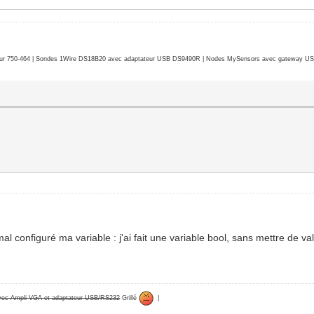
r 750-464 | Sondes 1Wire DS18B20 avec adaptateur USB DS9490R | Nodes MySensors avec gateway USB 
al configuré ma variable : j'ai fait une variable bool, sans mettre de va
avec Ampli VGA et adaptateur USB/RS232
Grillé
|