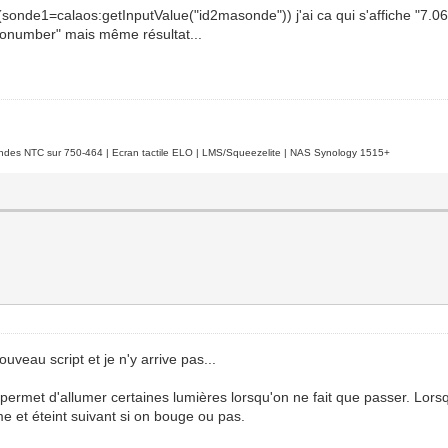
(sonde1=calaos:getInputValue("id2masonde")) j'ai ca qui s'affiche "7.
 "tonumber" mais même résultat...
es NTC sur 750-464 | Ecran tactile ELO | LMS/Squeezelite | NAS Synology 1515+
uveau script et je n'y arrive pas...
permet d'allumer certaines lumières lorsqu'on ne fait que passer. Lors
me et éteint suivant si on bouge ou pas.