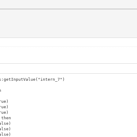
s:getInputValue("intern_7")
n
rue)
rue)
rue)
 then
alse)
alse)
alse)