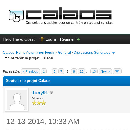
Hello There, Guest!
Login
Register
Calaos, Home Automation Forum
›
Général
›
Discussions Générales
Soutenir le projet Calaos
ge
Pages (13):
« Previous
1
…
6
7
8
9
10
…
13
Next »
Soutenir le projet Calaos
Tony91
Member
12-13-2014, 10:33 AM