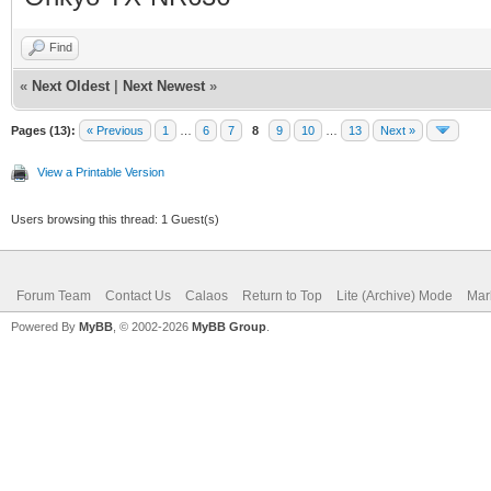
Find
«
Next Oldest
|
Next Newest
»
Pages (13):
« Previous
1
…
6
7
8
9
10
…
13
Next »
View a Printable Version
Users browsing this thread: 1 Guest(s)
Forum Team
Contact Us
Calaos
Return to Top
Lite (Archive) Mode
Mar
Powered By
MyBB
, © 2002-2026
MyBB Group
.