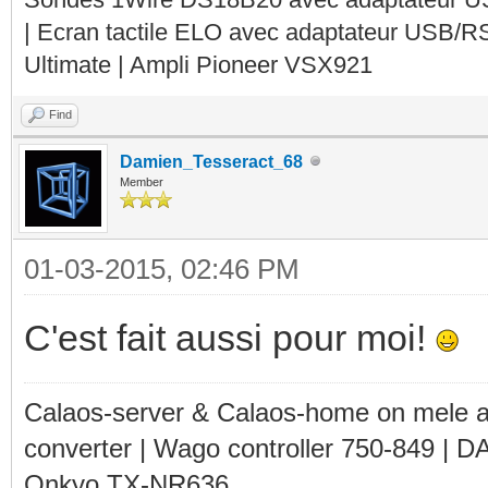
| Ecran tactile ELO avec adaptateur USB/R
Ultimate | Ampli Pioneer VSX921
Find
Damien_Tesseract_68
Member
01-03-2015, 02:46 PM
C'est fait aussi pour moi!
Calaos-server & Calaos-home on mele 
converter | Wago controller 750-849 | D
Onkyo TX-NR636