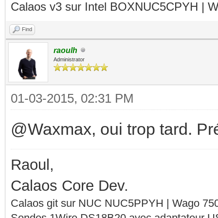
Calaos v3 sur Intel BOXNUC5CPYH | Wa
Find
raoulh
Administrator
01-03-2015, 02:31 PM
@Waxmax, oui trop tard. Prép
Raoul,
Calaos Core Dev.
Calaos git sur NUC NUC5PPYH | Wago 750-
Sondes 1Wire DS18B20 avec adaptateur 