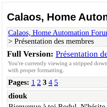
Calaos, Home Auto
Calaos, Home Automation For
> Présentation des membres
Full Version:
Présentation 
You're currently viewing a stripped down
with proper formatting.
Pages:
1
2
3
4
5
diouk
Bienvenue à toi Rodul. N'hésite 