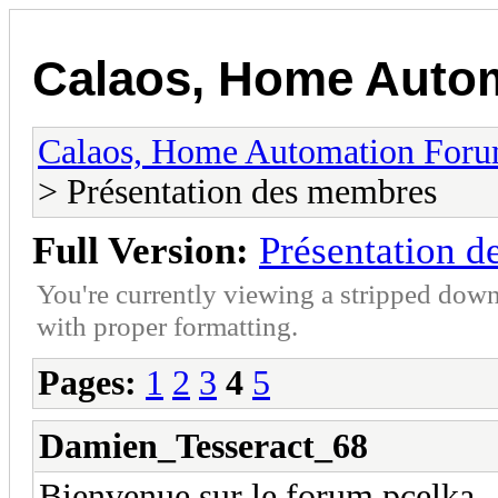
Calaos, Home Auto
Calaos, Home Automation For
> Présentation des membres
Full Version:
Présentation 
You're currently viewing a stripped down
with proper formatting.
Pages:
1
2
3
4
5
Damien_Tesseract_68
Bienvenue sur le forum pcelka,