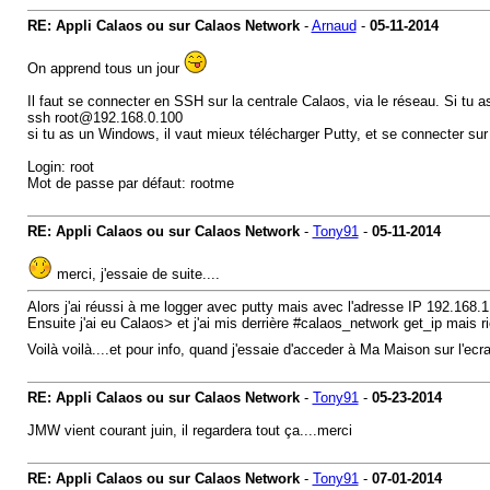
RE: Appli Calaos ou sur Calaos Network
-
Arnaud
-
05-11-2014
On apprend tous un jour
Il faut se connecter en SSH sur la centrale Calaos, via le réseau. Si tu as
ssh root@192.168.0.100
si tu as un Windows, il vaut mieux télécharger Putty, et se connecter su
Login: root
Mot de passe par défaut: rootme
RE: Appli Calaos ou sur Calaos Network
-
Tony91
-
05-11-2014
merci, j'essaie de suite....
Alors j'ai réussi à me logger avec putty mais avec l'adresse IP 192.168.1
Ensuite j'ai eu Calaos> et j'ai mis derrière #calaos_network get_ip mais r
Voilà voilà....et pour info, quand j'essaie d'acceder à Ma Maison sur l'ecr
RE: Appli Calaos ou sur Calaos Network
-
Tony91
-
05-23-2014
JMW vient courant juin, il regardera tout ça....merci
RE: Appli Calaos ou sur Calaos Network
-
Tony91
-
07-01-2014