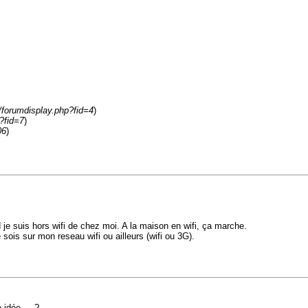
m/forumdisplay.php?fid=4
)
?fid=7
)
06
)
 je suis hors wifi de chez moi. A la maison en wifi, ça marche.
ois sur mon reseau wifi ou ailleurs (wifi ou 3G).
idée.....?