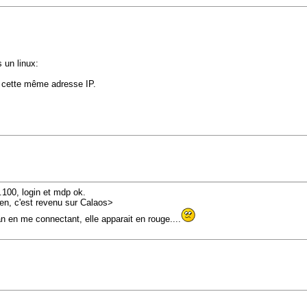
 un linux:
r cette même adresse IP.
.100, login et mdp ok.
ien, c'est revenu sur Calaos>
an en me connectant, elle apparait en rouge....