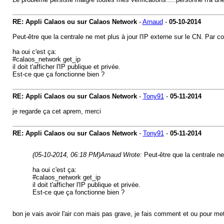
RE: Appli Calaos ou sur Calaos Network
-
Arnaud
-
05-10-2014
Peut-être que la centrale ne met plus à jour l'IP externe sur le CN. Par c
ha oui c'est ça:
#calaos_network get_ip
il doit t'afficher l'IP publique et privée.
Est-ce que ça fonctionne bien ?
RE: Appli Calaos ou sur Calaos Network
-
Tony91
-
05-11-2014
je regarde ça cet aprem, merci
RE: Appli Calaos ou sur Calaos Network
-
Tony91
-
05-11-2014
(05-10-2014, 06:18 PM)
Arnaud Wrote:
Peut-être que la centrale ne
ha oui c'est ça:
#calaos_network get_ip
il doit t'afficher l'IP publique et privée.
Est-ce que ça fonctionne bien ?
bon je vais avoir l'air con mais pas grave, je fais comment et ou pour m