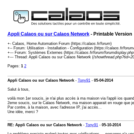
Appli Calaos ou sur Calaos Network
- Printable Version
+- Calaos, Home Automation Forum (
https://calaos.fr/forum
)
+-- Forum: Utilisation - Installation - Configuration (
https://calaos.fr/foru
+--- Forum: Systèmes Externes (
https://calaos.fr/forum/forumdisplay.php
+--- Thread: Appli Calaos ou sur Calaos Network (
/showthread.php?tid=2
Pages:
1
2
Appli Calaos ou sur Calaos Network
-
Tony91
-
05-04-2014
Salut à tous,
voilà mon 1er soucis, je n'ai plus accès à ma maison via l'appli ios quand
2eme soucis, sur le Calaos Network, ma maison apparait en rouge que je s
Par contre, à la maison, avec l'adresse IP, j'ai accès...
Une idée, merci ?
RE: Appli Calaos ou sur Calaos Network
-
Tony91
-
05-10-2014
Le problème persiste malgré toutes mes vérifications.....personne n'a une 