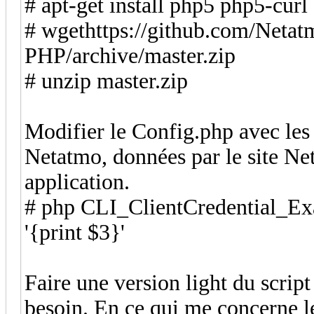
# apt-get install php5 php5-curl
# wgethttps://github.com/Neta
PHP/archive/master.zip
# unzip master.zip
Modifier le Config.php avec les
Netatmo, données par le site Ne
application.
# php CLI_ClientCredential_Ex
'{print $3}'
Faire une version light du scri
besoin. En ce qui me concerne 