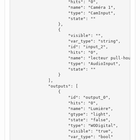
                      "hits": "0",

                      "name": "Caméra 1",

                      "type": "CamInput",

                      "state": ""

                  },

                  {

                      "visible": "",

                      "var_type": "string",

                      "id": "input_2",

                      "hits": "0",

                      "name": "lecteur pull-house",
                      "type": "AudioInput",

                      "state": ""

                  }

              ],

              "outputs": [

                  {

                      "id": "output_0",

                      "hits": "0",

                      "name": "Lumière",

                      "gtype": "light",

                      "state": "false",

                      "type": "WODigital",

                      "visible": "true",

                      "var_type": "bool"
