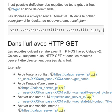
Il est possible d'effectuer des requêtes de tests grâce à l'outil
Wget
en ligne de commande.
Les données à envoyer sont au format JSON dans le fichier
query.json
et le résultat se retrouvera dans
result.json
.
wget --no-check-certificate --post-file query.json
Dans l'url avec HTTP GET
Les requêtes doivent se faire avec HTTP POST avec Calaos v2.
Calaos v3 supporte aussi HTTP GET et donc les requêtes
peuvent être directement passées dans l'url.
Exemple:
Avoir toute la config :
https://calaos_server_ip/
api
?
cn_user=XXX&cn_pass=XXX&action=get_home
Avoir l'image d'une camera :
https://calaos_server_ip/
api
?
cn_user=XXX&cn_pass=XXX&action=camera&type=get_picture&
Activer une sortie :
https://calaos_server_ip/
api
?
cn_user=XXX&cn_pass=XXX&action=set_state&id=output_7&va
Activer une variable interne :
https://calaos_server_ip/
api
?