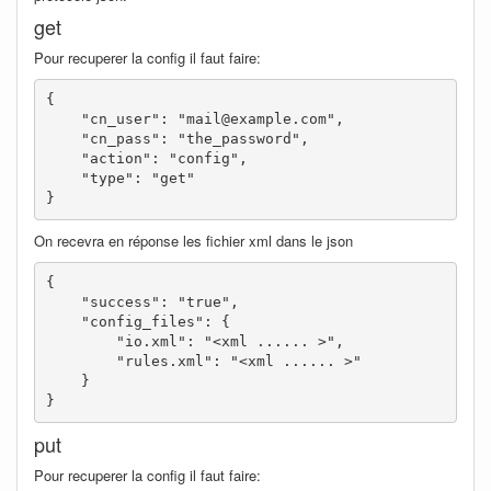
get
Pour recuperer la config il faut faire:
{

    "cn_user": "mail@example.com",

    "cn_pass": "the_password",

    "action": "config",

    "type": "get"

}
On recevra en réponse les fichier xml dans le json
{

    "success": "true",

    "config_files": {

        "io.xml": "<xml ...... >",

        "rules.xml": "<xml ...... >"

    }

}
put
Pour recuperer la config il faut faire: