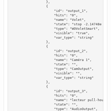
                  },

                  {

                      "id": "output_1",

                      "hits": "0",

                      "name": "Volet",

                      "state": "stop -2.14748e 09",
                      "type": "WOVoletSmart",

                      "visible": "true",

                      "var_type": "string"

                  },

                  {

                      "id": "output_2",

                      "hits": "0",

                      "name": "Caméra 1",

                      "state": "",

                      "type": "CamOutput",

                      "visible": "",

                      "var_type": "string"

                  },

                  {

                      "id": "output_3",

                      "hits": "0",

                      "name": "lecteur pull-house",
                      "state": "",

                      "type": "AudioOutput",
