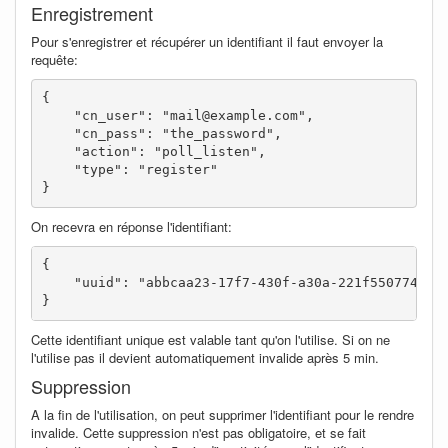
Enregistrement
Pour s'enregistrer et récupérer un identifiant il faut envoyer la
requête:
{

    "cn_user": "mail@example.com",

    "cn_pass": "the_password",

    "action": "poll_listen",

    "type": "register"

}
On recevra en réponse l'identifiant:
{

    "uuid": "abbcaa23-17f7-430f-a30a-221f55077408"

}
Cette identifiant unique est valable tant qu'on l'utilise. Si on ne
l'utilise pas il devient automatiquement invalide après 5 min.
Suppression
A la fin de l'utilisation, on peut supprimer l'identifiant pour le rendre
invalide. Cette suppression n'est pas obligatoire, et se fait