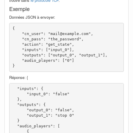
trouve dans
le protocole TCP
.
Exemple
Données JSON à envoyer:
{

    "cn_user": "mail@example.com",

    "cn_pass": "the_password",

    "action": "get_state",

    "inputs": ["input_0"],

    "outputs": ["output_0", "output_1"],

    "audio_players": ["0"]

}
Réponse: {
  "inputs": {

      "input_0": "false"

  },

  "outputs": {

      "output_0": "false",

      "output_1": "stop 0"

  }

  "audio_players": [

      {
