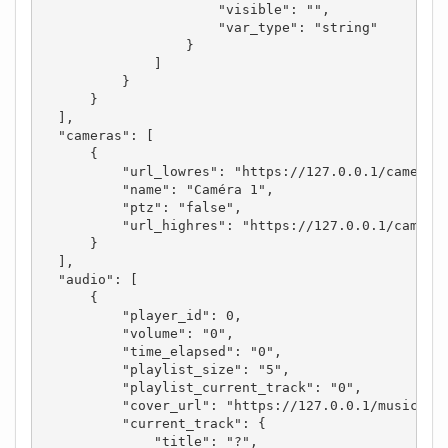
                      "visible": "",

                      "var_type": "string"

                  }

              ]

          }

      }

  ],

  "cameras": [

      {

          "url_lowres": "https://127.0.0.1/camera.p
          "name": "Caméra 1",

          "ptz": "false",

          "url_highres": "https://127.0.0.1/camera.
      }

  ],

  "audio": [

      {

          "player_id": 0,

          "volume": "0",

          "time_elapsed": "0",

          "playlist_size": "5",

          "playlist_current_track": "0",

          "cover_url": "https://127.0.0.1/music.php
          "current_track": {

              "title": "?",
