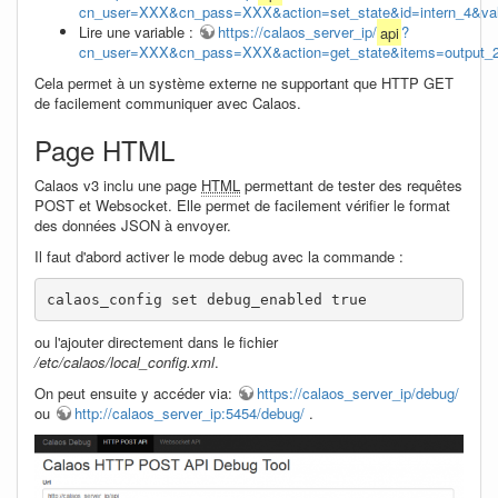
cn_user=XXX&cn_pass=XXX&action=set_state&id=intern_4&val
Lire une variable :
https://calaos_server_ip/
api
?
cn_user=XXX&cn_pass=XXX&action=get_state&items=output_2
Cela permet à un système externe ne supportant que HTTP GET
de facilement communiquer avec Calaos.
Page HTML
Calaos v3 inclu une page
HTML
permettant de tester des requêtes
POST et Websocket. Elle permet de facilement vérifier le format
des données JSON à envoyer.
Il faut d'abord activer le mode debug avec la commande :
calaos_config set debug_enabled true
ou l'ajouter directement dans le fichier
/etc/calaos/local_config.xml
.
On peut ensuite y accéder via:
https://calaos_server_ip/debug/
ou
http://calaos_server_ip:5454/debug/
.