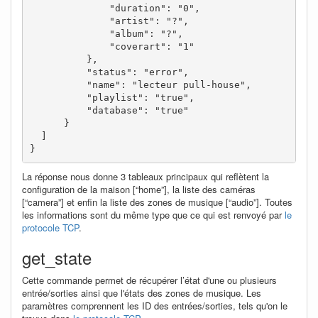
              "duration": "0",

              "artist": "?",

              "album": "?",

              "coverart": "1"

          },

          "status": "error",

          "name": "lecteur pull-house",

          "playlist": "true",

          "database": "true"

      }

  ]

}
La réponse nous donne 3 tableaux principaux qui reflètent la
configuration de la maison [“home”], la liste des caméras
[“camera”] et enfin la liste des zones de musique [“audio”]. Toutes
les informations sont du même type que ce qui est renvoyé par
le
protocole TCP
.
get_state
Cette commande permet de récupérer l’état d'une ou plusieurs
entrée/sorties ainsi que l'états des zones de musique. Les
paramètres comprennent les ID des entrées/sorties, tels qu'on le