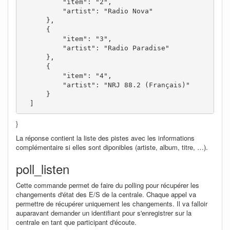
          "item": "2",

          "artist": "Radio Nova"

      },

      {

          "item": "3",

          "artist": "Radio Paradise"

      },

      {

          "item": "4",

          "artist": "NRJ 88.2 (Français)"

      }

  ]
}
La réponse contient la liste des pistes avec les informations
complémentaire si elles sont diponibles (artiste, album, titre, …).
poll_listen
Cette commande permet de faire du polling pour récupérer les
changements d'état des E/S de la centrale. Chaque appel va
permettre de récupérer uniquement les changements. Il va falloir
auparavant demander un identifiant pour s'enregistrer sur la
centrale en tant que participant d'écoute.