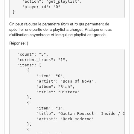
    "action": "get_playlist",

    "player_id": "0"

}
On peut rajouter le paramètre
from
et
to
qui permettent de
spécifier une partie de la playlist a charger. Pratique en cas
d'utilisation asynchrone et lorsqu'une playlist est grande.
Réponse: {
  "count": "5",

  "current_track": "1",

  "items": [

      {

          "item": "0",

          "artist": "Boss Of Nova",

          "album": "Blah",

          "title": "History"

      },

      {

          "item": "1",

          "title": "Gaëtan Roussel - Inside / Outsi
          "artist": "Rock moderne"

      },

      {
