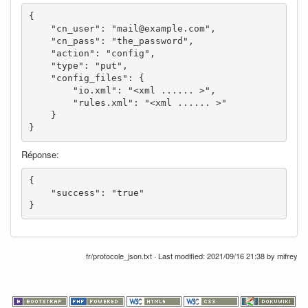
{

    "cn_user": "mail@example.com",

    "cn_pass": "the_password",

    "action": "config",

    "type": "put",

    "config_files": {

        "io.xml": "<xml ...... >",

        "rules.xml": "<xml ...... >"

    }

}
Réponse:
{

    "success": "true"

}
fr/protocole_json.txt
· Last modified: 2021/09/16 21:38 by
mifrey