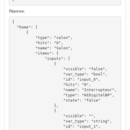
Réponse:
{

  "home": [

      {

          "type": "salon",

          "hits": "0",

          "name": "Salon",

          "items": {

              "inputs": [

                  {

                      "visible": "false",

                      "var_type": "bool",

                      "id": "input_0",

                      "hits": "0",

                      "name": "Interrupteur",

                      "type": "WIDigitalBP",

                      "state": "false"

                  },

                  {

                      "visible": "",

                      "var_type": "string",

                      "id": "input_1",
