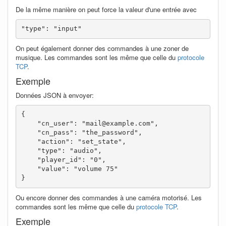
De la même manière on peut force la valeur d'une entrée avec
"type": "input"
On peut également donner des commandes à une zoner de
musique. Les commandes sont les même que celle du
protocole
TCP
.
Exemple
Données JSON à envoyer:
{

    "cn_user": "mail@example.com",

    "cn_pass": "the_password",

    "action": "set_state",

    "type": "audio",

    "player_id": "0",

    "value": "volume 75"

}
Ou encore donner des commandes à une caméra motorisé. Les
commandes sont les même que celle du
protocole TCP
.
Exemple