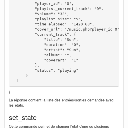
          "player_id": "0",

          "playlist_current_track": "0",

          "volume": "33",

          "playlist_size": "5",

          "time_elapsed": "1420.68",

          "cover_url": "/music.php?player_id=0",

          "current_track": {

              "title": "Sun",

              "duration": "0",

              "artist": "Sun",

              "album": "",

              "coverart": "1"

          },

          "status": "playing"

      }

  ]
}
La réponse contient la liste des entrées/sorties demandée avec
les états.
set_state
Cette commande permet de changer l’état d'une ou plusieurs