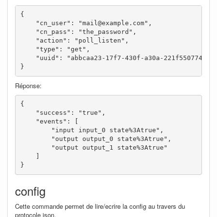
{

    "cn_user": "mail@example.com",

    "cn_pass": "the_password",

    "action": "poll_listen",

    "type": "get",

    "uuid": "abbcaa23-17f7-430f-a30a-221f55077408"

}
Réponse:
{

    "success": "true",

    "events": [

        "input input_0 state%3Atrue",

        "output output_0 state%3Atrue",

        "output output_1 state%3Atrue"

    ]

}
config
Cette commande permet de lire/ecrire la config au travers du
protocole json.