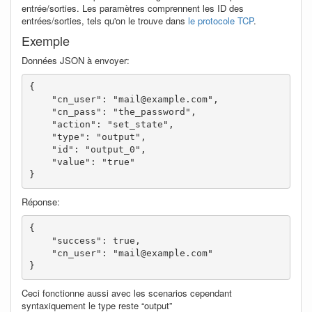
entrée/sorties. Les paramètres comprennent les ID des
entrées/sorties, tels qu'on le trouve dans
le protocole TCP
.
Exemple
Données JSON à envoyer:
{

    "cn_user": "mail@example.com",

    "cn_pass": "the_password",

    "action": "set_state",

    "type": "output",

    "id": "output_0",

    "value": "true"

}
Réponse:
{

    "success": true,

    "cn_user": "mail@example.com"

}
Ceci fonctionne aussi avec les scenarios cependant
syntaxiquement le type reste “output”