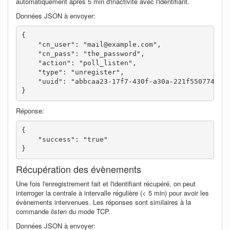
automatiquement après 5 min d'inactivité avec l'identifiant.
Données JSON à envoyer:
{

    "cn_user": "mail@example.com",

    "cn_pass": "the_password",

    "action": "poll_listen",

    "type": "unregister",

    "uuid": "abbcaa23-17f7-430f-a30a-221f55077408"

}
Réponse:
{

    "success": "true"

}
Récupération des évènements
Une fois l'enregistrement fait et l'identifiant récupéré, on peut
interroger la centrale à intervalle régulière (< 5 min) pour avoir les
évènements intervenues. Les réponses sont similaires à la
commande
listen
du mode TCP.
Données JSON à envoyer: