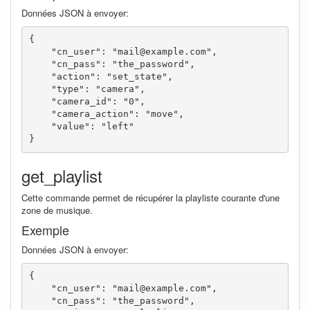
Données JSON à envoyer:
{

    "cn_user": "mail@example.com",

    "cn_pass": "the_password",

    "action": "set_state",

    "type": "camera",

    "camera_id": "0",

    "camera_action": "move",

    "value": "left"

}
get_playlist
Cette commande permet de récupérer la playliste courante d'une
zone de musique.
Exemple
Données JSON à envoyer:
{

    "cn_user": "mail@example.com",

    "cn_pass": "the_password",
