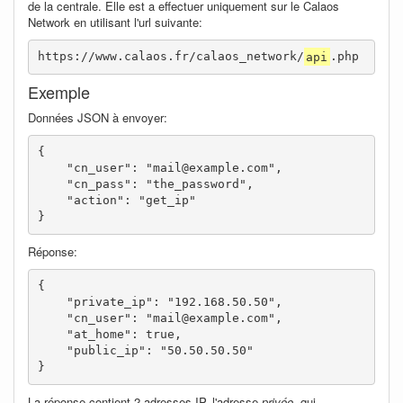
de la centrale. Elle est a effectuer uniquement sur le Calaos
Network en utilisant l'url suivante:
https://www.calaos.fr/calaos_network/
api
.php
Exemple
Données JSON à envoyer:
{

    "cn_user": "mail@example.com",

    "cn_pass": "the_password",

    "action": "get_ip"

}
Réponse:
{

    "private_ip": "192.168.50.50",

    "cn_user": "mail@example.com",

    "at_home": true,

    "public_ip": "50.50.50.50"

}
La réponse contient 2 adresses IP, l'adresse
privée
, qui