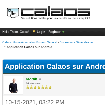
Hello There, Guest!
Login
Register
Calaos, Home Automation Forum
›
Général
›
Discussions Générales
Application Calaos sur Android
ge
Application Calaos sur Andr
raoulh
Administrator
10-15-2021, 03:22 PM