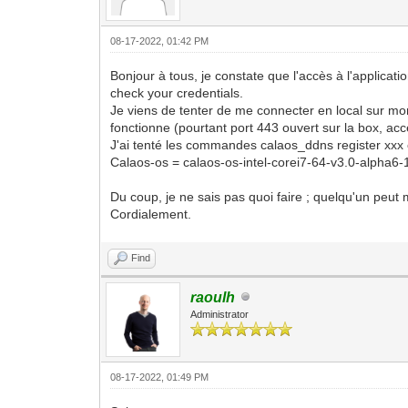
08-17-2022, 01:42 PM
Bonjour à tous, je constate que l'accès à l'applicat
check your credentials.
Je viens de tenter de me connecter en local sur mon
fonctionne (pourtant port 443 ouvert sur la box, accès
J'ai tenté les commandes calaos_ddns register xx
Calaos-os = calaos-os-intel-corei7-64-v3.0-alpha
Du coup, je ne sais pas quoi faire ; quelqu'un peut m
Cordialement.
Find
raoulh
Administrator
08-17-2022, 01:49 PM