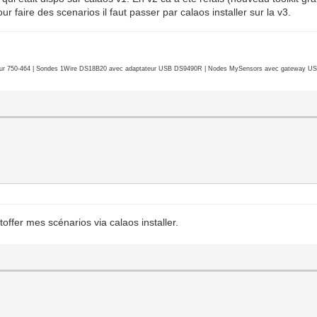
ur faire des scenarios il faut passer par calaos installer sur la v3.
r 750-464 | Sondes 1Wire DS18B20 avec adaptateur USB DS9490R | Nodes MySensors avec gateway USB 
toffer mes scénarios via calaos installer.