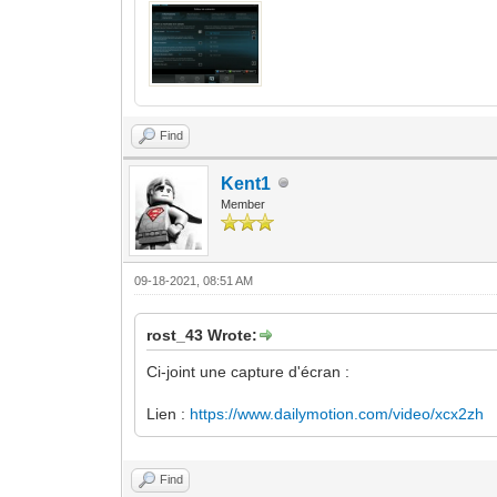
Find
Kent1
Member
09-18-2021, 08:51 AM
rost_43 Wrote:
Ci-joint une capture d'écran :
Lien :
https://www.dailymotion.com/video/xcx2zh
Find