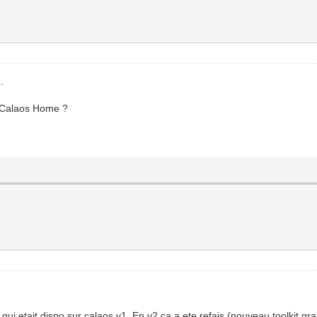
.
e Calaos Home ?
 qui etait dispo sur calaos v1. En v2 ca a ete refais (nouveau toolkit g