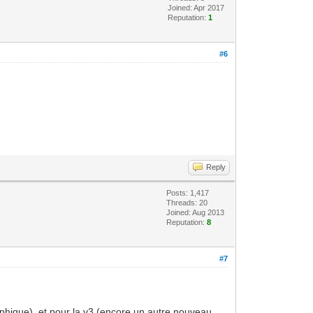
Joined: Apr 2017
Reputation:
1
#6
Reply
Posts: 1,417
Threads: 20
Joined: Aug 2013
Reputation:
8
#7
raphique), et pour la v3 (encore un autre nouveau