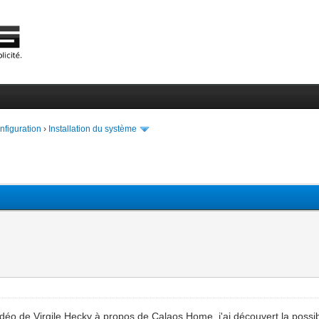
onfiguration
›
Installation du système
idéo de Virgile Hecky à propos de Calaos Home, j'ai découvert la possi