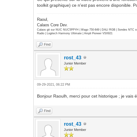
toolkit graphique) ce n'est pas encore disponible. Po
Raoul,
Calaos Core Dev.
Calaos git sur NUC NUC5PPYH | Wago 750-849 | DALI RGB | Sondes NTC su
Radio | Logitech Harmony Ultimate | Ampli Pioneer VSX921
Find
rost_43
Junior Member
09-29-2021, 06:22 PM
Bonjour Raoulh, merci pour cet historique ; je vais é
Find
rost_43
Junior Member