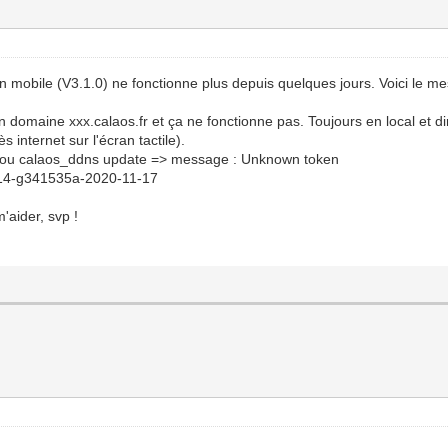
ion mobile (V3.1.0) ne fonctionne plus depuis quelques jours. Voici le m
 domaine xxx.calaos.fr et ça ne fonctionne pas. Toujours en local et d
 internet sur l'écran tactile).
x ou calaos_ddns update => message : Unknown token
6-14-g341535a-2020-11-17
'aider, svp !