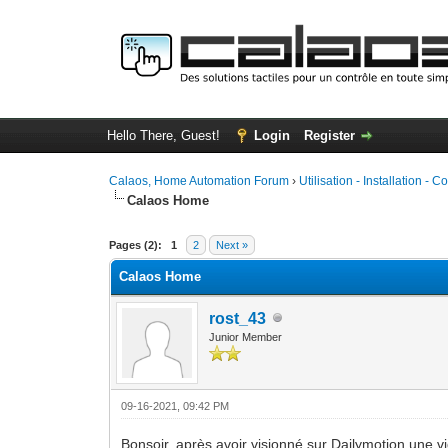
Hello There, Guest!
Login
Register
Calaos, Home Automation Forum
›
Utilisation - Installation - C
Calaos Home
0 Vote(s) - 0 Average
1
2
3
4
5
Pages (2):
1
2
Next »
Calaos Home
rost_43
Junior Member
09-16-2021, 09:42 PM
Bonsoir, après avoir visionné sur Dailymotion une v