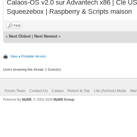
Calaos-OS v2.0 sur Advantech x86 | Clé U
Squeezebox | Raspberry & Scripts maison
Find
«
Next Oldest
|
Next Newest
»
View a Printable Version
Users browsing this thread: 1 Guest(s)
Forum Team
Contact Us
Calaos
Return to Top
Lite (Archive) Mode
Mar
Powered By
MyBB
, © 2002-2026
MyBB Group
.