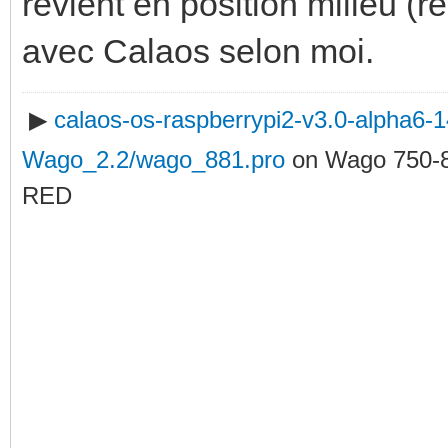
revient en position milieu (r
avec Calaos selon moi.
▶
calaos-os-raspberrypi2-v3.0-alpha6
Wago_2.2/wago_881.pro
on Wago 750-
RED