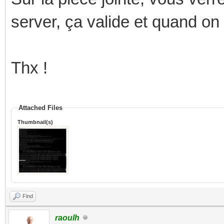
server, ça valide et quand on vé
Thx !
Attached Files
Thumbnail(s)
Find
raoulh