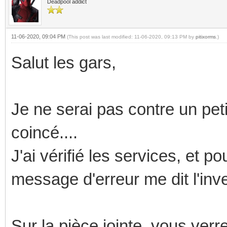
Deadpool addict
11-06-2020, 09:04 PM
(This post was last modified: 11-06-2020, 09:13 PM by
pitixorms
.)
Salut les gars,
Je ne serai pas contre un pet
coincé....
J'ai vérifié les services, et p
message d'erreur me dit l'inve
Sur la pièce jointe, vous verre