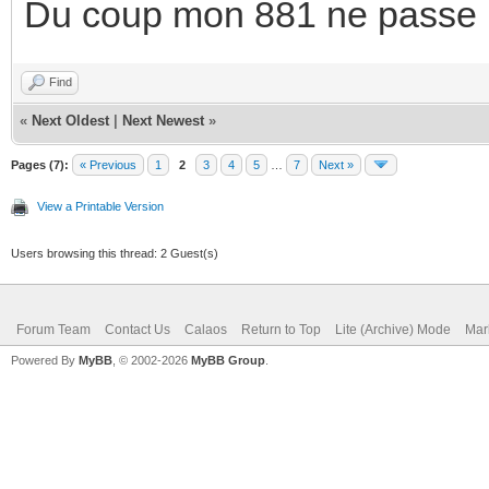
Du coup mon 881 ne passe p
Find
«
Next Oldest
|
Next Newest
»
Pages (7):
« Previous
1
2
3
4
5
…
7
Next »
View a Printable Version
Users browsing this thread: 2 Guest(s)
Forum Team
Contact Us
Calaos
Return to Top
Lite (Archive) Mode
Mar
Powered By
MyBB
, © 2002-2026
MyBB Group
.