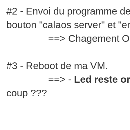
#2 - Envoi du programme depu
bouton "calaos server" et "en
==> Chagement OK
#3 - Reboot de ma VM.
==> -
Led reste o
coup ???