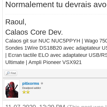
Normalement tu devrais avoir
Raoul,
Calaos Core Dev.
Calaos git sur NUC NUC5PPYH | Wago 750-
Sondes 1Wire DS18B20 avec adaptateur 
| Ecran tactile ELO avec adaptateur USB/R
Ultimate | Ampli Pioneer VSX921
Find
pitixorms
Deadpool addict
11-07-2020, 12:29 PM