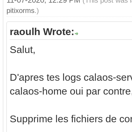
(This post was 
pitixorms
.)
raoulh Wrote:
Salut,
D'apres tes logs calaos-ser
calaos-home oui par contre, c
Supprime les fichiers de con