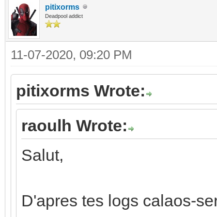
pitixorms
Deadpool addict
11-07-2020, 09:20 PM
pitixorms Wrote:
raoulh Wrote:
Salut,
D'apres tes logs calaos-se