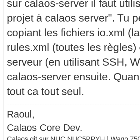
sur calaos-server il faut uti
projet à calaos server". Tu 
copiant les fichiers io.xml (l
rules.xml (toutes les règles)
serveur (en utilisant SSH, W
calaos-server ensuite. Quand t
tout ca tout seul.
Raoul,
Calaos Core Dev.
Calaos git sur NUC NUC5PPYH | Wago 750-