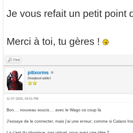
Je vous refait un petit point 
Merci à toi, tu gères !
Find
pitixorms
Deadpool addict
11-07-2020, 04:51 PM
Bon.... nouveau soucis.... avec le Wago ce coup là.
J'essaye de le connecter, mais j'ai une erreur; comme si Calaos Inst
La c'est du physique, pas virtuel, vous avez une idée ?