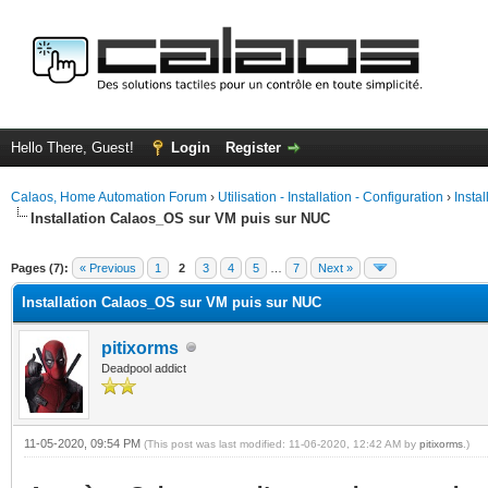
Hello There, Guest!
Login
Register
Calaos, Home Automation Forum
›
Utilisation - Installation - Configuration
›
Insta
Installation Calaos_OS sur VM puis sur NUC
ge
Pages (7):
« Previous
1
2
3
4
5
…
7
Next »
Installation Calaos_OS sur VM puis sur NUC
pitixorms
Deadpool addict
11-05-2020, 09:54 PM
(This post was last modified: 11-06-2020, 12:42 AM by
pitixorms
.)