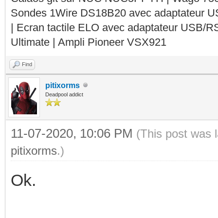
Sondes 1Wire DS18B20 avec adaptateur 
| Ecran tactile ELO avec adaptateur USB/R
Ultimate | Ampli Pioneer VSX921
Find
pitixorms
Deadpool addict
11-07-2020, 10:06 PM
(This post was 
pitixorms
.)
Ok.