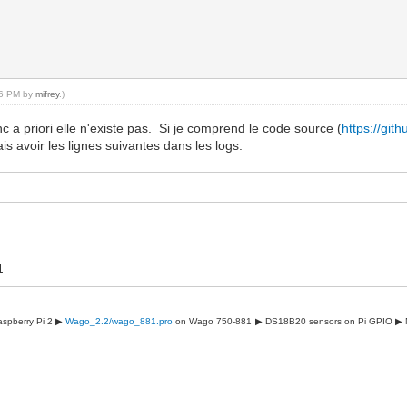
:36 PM by
mifrey
.)
a priori elle n'existe pas. Si je comprend le code source (
https://git
s avoir les lignes suivantes dans les logs:
1
spberry Pi 2 ▶
Wago_2.2/wago_881.pro
on Wago 750-881
▶ DS18B20 sensors on Pi GPIO
▶ 