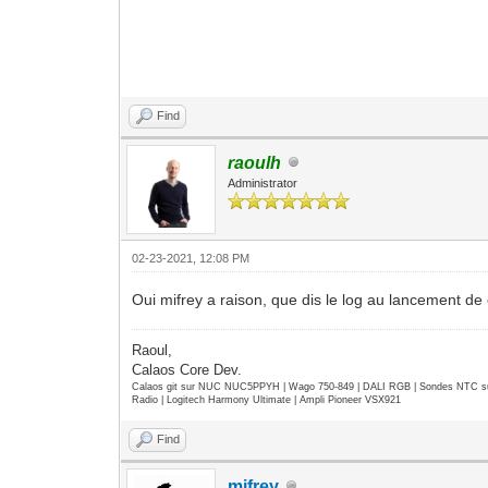
Find
raoulh
Administrator
02-23-2021, 12:08 PM
Oui mifrey a raison, que dis le log au lancement de
Raoul,
Calaos Core Dev.
Calaos git sur NUC NUC5PPYH | Wago 750-849 | DALI RGB | Sondes NTC su
Radio | Logitech Harmony Ultimate | Ampli Pioneer VSX921
Find
mifrey