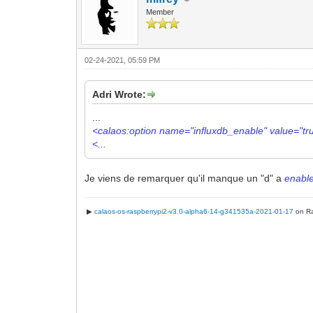
Member
02-24-2021, 05:59 PM
Adri Wrote:
...
<calaos:option name="influxdb_enable" value="tru
<...
Je viens de remarquer qu'il manque un "d" a
enabl
▶
calaos-os-raspberrypi2-v3.0-alpha6-14-g341535a-2021-01-17
on Ra