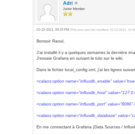
Adri
Junior Member
02-22-2021, 09:33 PM
(This post was last modified: 02-22-2021, 10
Bonsoir Raoul,
J'ai installé il y a quelques semaines la dernière
J'essaie Grafana en suivant le tuto sur le wiki.
Dans le fichier local_config.xml, j'ai les lignes su
<calaos:option name="influxdb_enable" value="true
<calaos:option name="influxdb_host" value="127.0.
<calaos:option name="influxdb_port" value="8086" 
<calaos:option name="influxdb_database" value="ca
En me connectant à Grafana (Data Sources / InfluxDB