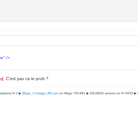
e" />
e
d
. C'est pas ca le prob ?
spberry Pi 2 ▶
Wago_2.2/wago_881.pro
on Wago 750-881
▶ DS18B20 sensors on Pi GPIO
▶ 