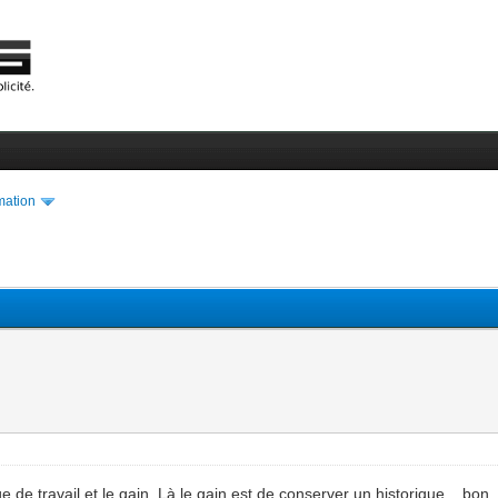
ation
ge de travail et le gain. Là le gain est de conserver un historique... bo