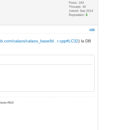
Posts: 183
Threads: 40
Joined: Sep 2014
Reputation:
3
#25
hub.com/calaos/calaos_base/bl...r.cpp#LC32
) la DB
Node-RED