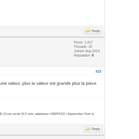
Reply
Posts: 1,417
Threads: 20
Joined: Aug 2013
Reputation:
8
#23
r une valeur, plus la valeur est grande plus la piece
| Ecran tactile ELO avec adaptateur USB/RS232 | Squeezebox Duet et
Reply