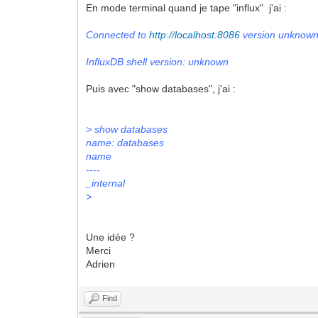
En mode terminal quand je tape "influx" j'ai :
Connected to
http://localhost:8086
version unknow
InfluxDB shell version: unknown
Puis avec "show databases", j'ai :
> show databases
name: databases
name
----
_internal
>
Une idée ?
Merci
Adrien
Find