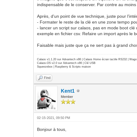
indispensable de le conserver. Par contre au moins 
Après, d'un point de vue technique, juste pour l'intérê
- Formater le reste de la clé en une zone tempo po
- lancer un script sur calaos, pas en mode boot clé u
exemple en fichier csv. Refaire un import après le bo
Faisable mais juste que ça ne sert pas à grand c
Calaos v1.1.20 sur Advantech x86 | Calaos Home écran tactile RS232 | Wa
Calaos-OS v2.0 sur Advantech x86 | Clé USB
Squeezebox | Raspberry & Scripts maison
Find
Kent1
Member
02-15-2021, 09:50 PM
Bonjour à tous,