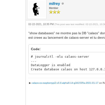
mifrey
Member
02-22-2021, 10:35 PM
(This post was last modified: 02-22-2021, 10
"show databases" ne montre pas la DB "calaos" donc 
est creee au lancement de calaos-server et tu devrai
Code:
# journalctl -elu calaos-server
...
DataLogger is enabled
Create database calaos on host 127.0.0.
▶
calaos-os-raspberrypi2-v3.0-alpha6-14-g341535a-2021-01-17
on Ra