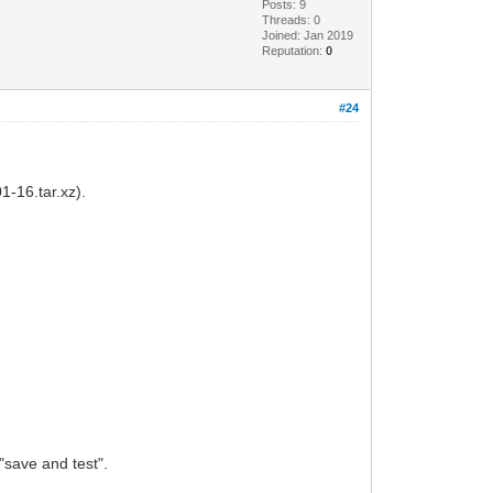
Posts: 9
Threads: 0
Joined: Jan 2019
Reputation:
0
#24
1-16.tar.xz).
"save and test".