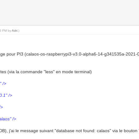
:06 PM by
Adri
.)
 image pour PI3 (calaos-os-raspberrypi3-v3.0-alpha6-14-g341535a-2021-0
ivantes (via la commande "less" en mode terminal)
" />
0.1" />
/>
laos" />
), j'ai le message suivant "database not found: calaos" via le bouton 