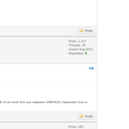
Reply
Posts: 1,417
Threads: 20
Joined: Aug 2013
Reputation:
8
#26
| Ecran tactile ELO avec adaptateur USB/RS232 | Squeezebox Duet et
Reply
Posts: 183