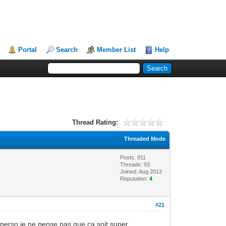
Portal
Search
Member List
Help
Thread Rating:
Threaded Mode
Posts: 911
Threads: 93
Joined: Aug 2013
Reputation:
4
#21
n, perso je ne pense pas que ça soit super