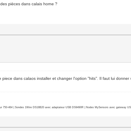
re des pièces dans calais home ?
e piece dans calaos installer et changer l'option "hits". Il faut lui donne
r 750-464 | Sondes 1Wire DS18B20 avec adaptateur USB DS9490R | Nodes MySensors avec gateway USB 