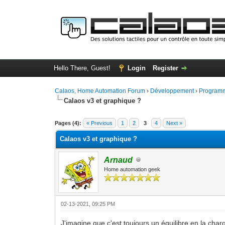
Hello There, Guest!
Login
Register
Calaos, Home Automation Forum
›
Développement
›
Programm
Calaos v3 et graphique ?
0 Vote(s) - 0 Average
1
2
3
4
5
Pages (4):
« Previous
1
2
3
4
Next »
Calaos v3 et graphique ?
Arnaud
Home automation geek
02-13-2021, 09:25 PM
J'imagine que c'est toujours un équilibre en la char