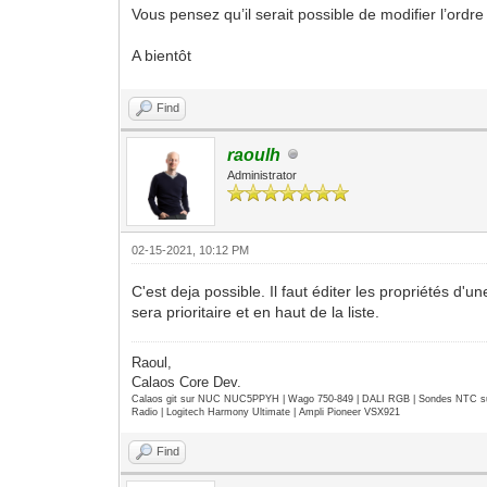
Vous pensez qu’il serait possible de modifier l’ord
A bientôt
Find
raoulh
Administrator
02-15-2021, 10:12 PM
C'est deja possible. Il faut éditer les propriétés d'un
sera prioritaire et en haut de la liste.
Raoul,
Calaos Core Dev.
Calaos git sur NUC NUC5PPYH | Wago 750-849 | DALI RGB | Sondes NTC su
Radio | Logitech Harmony Ultimate | Ampli Pioneer VSX921
Find