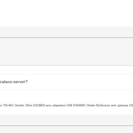
 calaos-server?
r 750-464 | Sondes 1Wire DS18B20 avec adaptateur USB DS9490R | Nodes MySensors avec gateway USB 