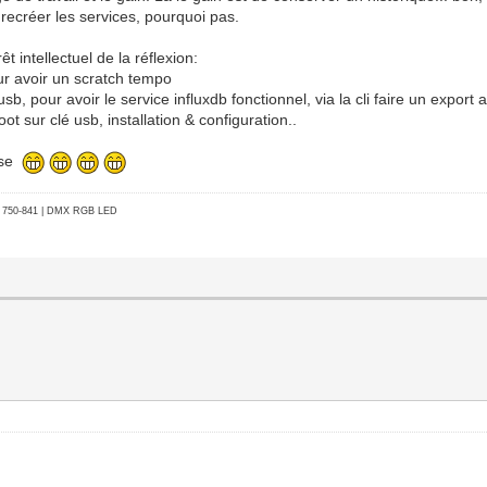
recréer les services, pourquoi pas.
t intellectuel de la réflexion:
ur avoir un scratch tempo
sb, pour avoir le service influxdb fonctionnel, via la cli faire un export
ot sur clé usb, installation & configuration..
hose
go 750-841 | DMX RGB LED