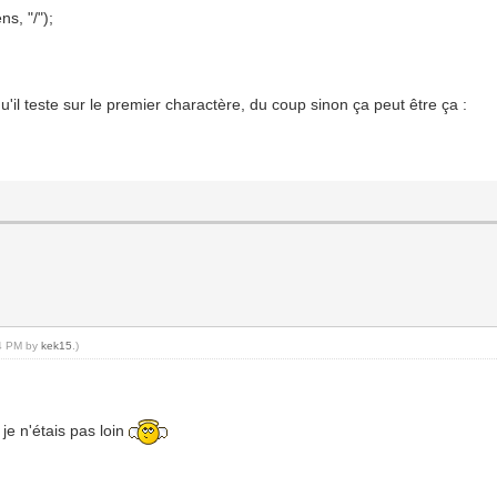
ns, "/");
 qu'il teste sur le premier charactère, du coup sinon ça peut être ça :
54 PM by
kek15
.)
e je n'étais pas loin