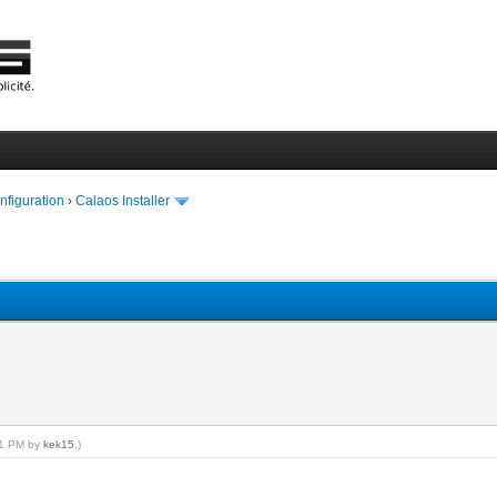
onfiguration
›
Calaos Installer
:51 PM by
kek15
.)