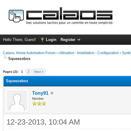
Hello There, Guest!
Login
Register
Calaos, Home Automation Forum
›
Utilisation - Installation - Configuration
›
Systè
Squeezebox
ge
Pages (2):
1
2
Next »
Squeezebox
Tony91
Member
12-23-2013, 10:04 AM