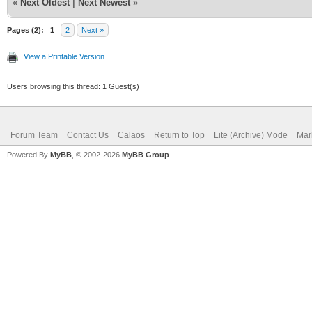
«
Next Oldest
|
Next Newest
»
Pages (2):
1
2
Next »
View a Printable Version
Users browsing this thread: 1 Guest(s)
Forum Team
Contact Us
Calaos
Return to Top
Lite (Archive) Mode
Mar
Powered By
MyBB
, © 2002-2026
MyBB Group
.