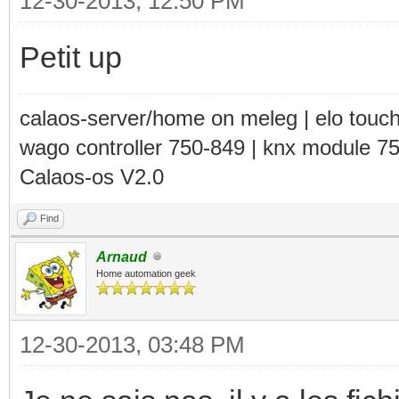
12-30-2013, 12:50 PM
Petit up
calaos-server/home on meleg | elo touc
wago controller 750-849 | knx module 7
Calaos-os V2.0
Find
Arnaud
Home automation geek
12-30-2013, 03:48 PM