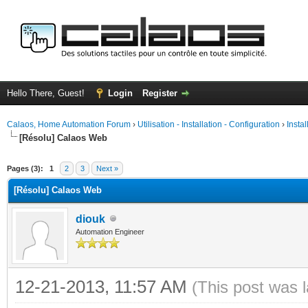
Hello There, Guest!
Login
Register
Calaos, Home Automation Forum
›
Utilisation - Installation - Configuration
›
Insta
[Résolu] Calaos Web
ge
Pages (3):
1
2
3
Next »
[Résolu] Calaos Web
diouk
Automation Engineer
12-21-2013, 11:57 AM
(This post was 