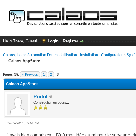
Hello There, Guest!
Login
Register
Calaos, Home Automation Forum
›
Utilisation - Installation - Configuration
›
Systè
Calaos AppStore
ge
Pages (3):
« Previous
1
2
3
Calaos AppStore
Rodul
Construction en cours...
09-02-2014, 09:51 AM
J'avais bien compris ça... D'où mon idée du rpi pour le serveur et de