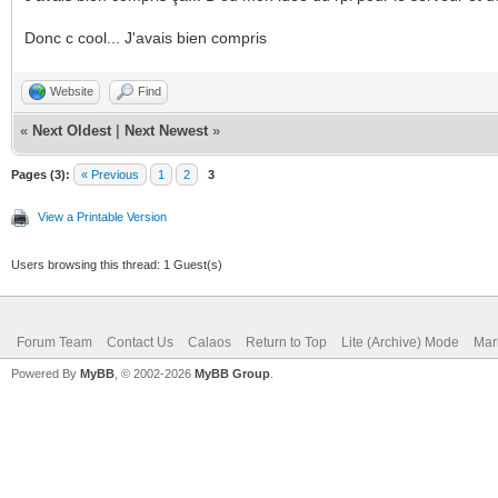
Donc c cool... J'avais bien compris
Website
Find
«
Next Oldest
|
Next Newest
»
Pages (3):
« Previous
1
2
3
View a Printable Version
Users browsing this thread: 1 Guest(s)
Forum Team
Contact Us
Calaos
Return to Top
Lite (Archive) Mode
Mar
Powered By
MyBB
, © 2002-2026
MyBB Group
.