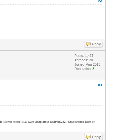
#2
Reply
Posts: 1,417
Threads: 20
Joined: Aug 2013
Reputation:
8
#3
| Ecran tactile ELO avec adaptateur USB/RS232 | Squeezebox Duet et
Reply