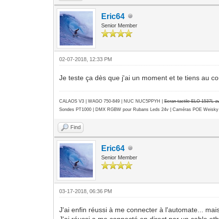
Eric64
Senior Member
02-07-2018, 12:33 PM
Je teste ça dès que j'ai un moment et te tiens au co
CALAOS V3 | WAGO 750-849 |
NUC NUC5PPYH
|
Ecran tactile ELO 1537L 
Sondes PT1000 | DMX RGBW pour Rubans Leds 24v | Caméras POE Weisky
Find
Eric64
Senior Member
03-17-2018, 06:36 PM
J'ai enfin réussi à me connecter à l'automate... mais
J'ai réussi a me connecté en direct par un cable e