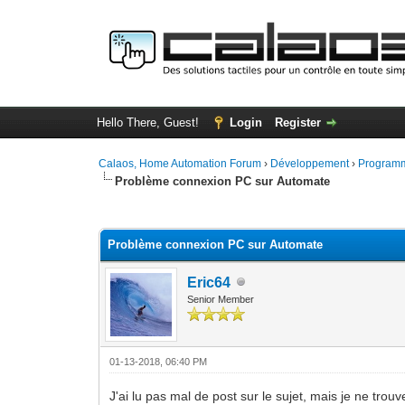
Hello There, Guest!
Login
Register
Calaos, Home Automation Forum
›
Développement
›
Programm
Problème connexion PC sur Automate
0 Vote(s) - 0 Average
1
2
3
4
5
Problème connexion PC sur Automate
Eric64
Senior Member
01-13-2018, 06:40 PM
J'ai lu pas mal de post sur le sujet, mais je ne tro