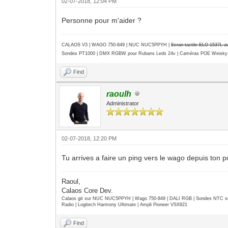
02-07-2018, 12:04 PM
Personne pour m'aider ?
CALAOS V3 | WAGO 750-849 |
NUC NUC5PPYH
|
Ecran tactile ELO 1537L 
Sondes PT1000 | DMX RGBW pour Rubans Leds 24v | Caméras POE Weisky
Find
raoulh
Administrator
02-07-2018, 12:20 PM
Tu arrives a faire un ping vers le wago depuis ton p
Raoul,
Calaos Core Dev.
Calaos git sur NUC NUC5PPYH | Wago 750-849 | DALI RGB | Sondes NTC su
Radio | Logitech Harmony Ultimate | Ampli Pioneer VSX921
Find