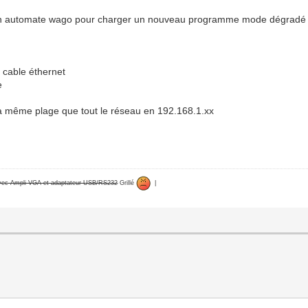
n automate wago pour charger un nouveau programme mode dégradé av
 cable éthernet
e
 même plage que tout le réseau en 192.168.1.xx
avec Ampli VGA et adaptateur USB/RS232
Grillé
|