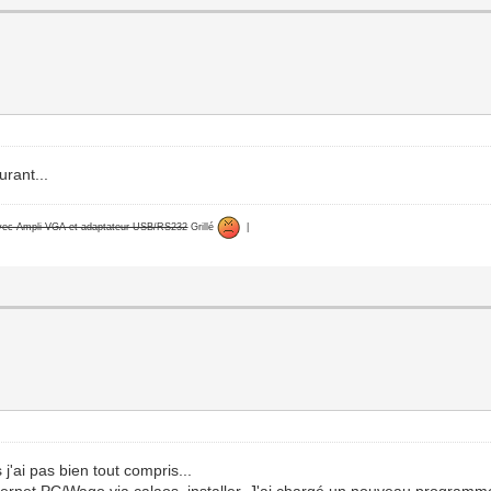
urant...
avec Ampli VGA et adaptateur USB/RS232
Grillé
|
 j'ai pas bien tout compris...
thernet PC/Wago via calaos_installer. J'ai chargé un nouveau programm