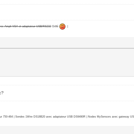
avec Ampli VGA et adaptateur USB/RS232
Grillé
|
c?
r 750-464 | Sondes 1Wire DS18B20 avec adaptateur USB DS9490R | Nodes MySensors avec gateway USB 