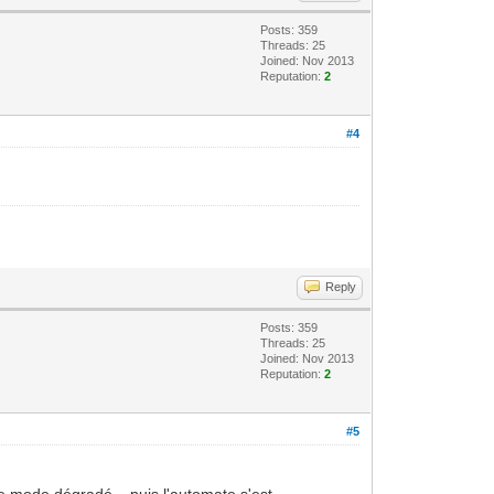
Posts: 359
Threads: 25
Joined: Nov 2013
Reputation:
2
#4
Reply
Posts: 359
Threads: 25
Joined: Nov 2013
Reputation:
2
#5
e mode dégradé... puis l'automate s'est