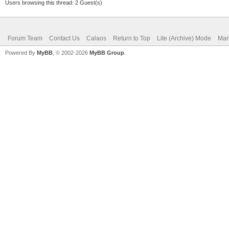
Users browsing this thread: 2 Guest(s)
Forum Team
Contact Us
Calaos
Return to Top
Lite (Archive) Mode
Mar
Powered By
MyBB
, © 2002-2026
MyBB Group
.