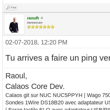
Find
raoulh
Administrator
02-07-2018, 12:20 PM
Tu arrives a faire un ping v
Raoul,
Calaos Core Dev.
Calaos git sur NUC NUC5PPYH | Wago 750-
Sondes 1Wire DS18B20 avec adaptateur 
| Ecran tactile ELO avec adaptateur USB/R