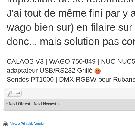
J'ai tout de même fini par y
wago bien sur) en filaire sur
donc... mais solution pas co
CALAOS V3 | WAGO 750-849 |
NUC NUC
adaptateur USB/RS232
Grillé
|
Sondes PT1000 | DMX RGBW pour Rubans 
Find
«
Next Oldest
|
Next Newest
»
View a Printable Version